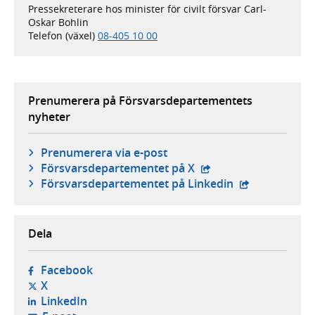
Pressekreterare hos minister för civilt försvar Carl-
Oskar Bohlin
Telefon (växel)
08-405 10 00
Prenumerera på Försvarsdepartementets
nyheter
Prenumerera via e-post
- extern webbplats,
Försvars­departementet på X
- extern webbp
Försvars­departementet på Linkedin
Dela
- öppnas i ny flik, extern webbplats,
Facebook
- öppnas i ny flik, extern webbplats,
X
- öppnas i ny flik, extern webbplats,
LinkedIn