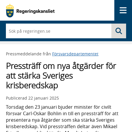
Me
När
Sö
du
börjar
skriva
så
Pressmeddelande från
Försvarsdepartementet
framträder
en
Pressträff om nya åtgärder för
lista
med
att stärka Sveriges
sökförslag
krisberedskap
Publicerad
22 januari 2025
Torsdag den 23 januari bjuder minister för civilt
försvar Carl-Oskar Bohlin in till en pressträff för att
presentera nya åtgärder som ska stärka Sveriges
krisberedskap. Vid pressträffen deltar även Mikael