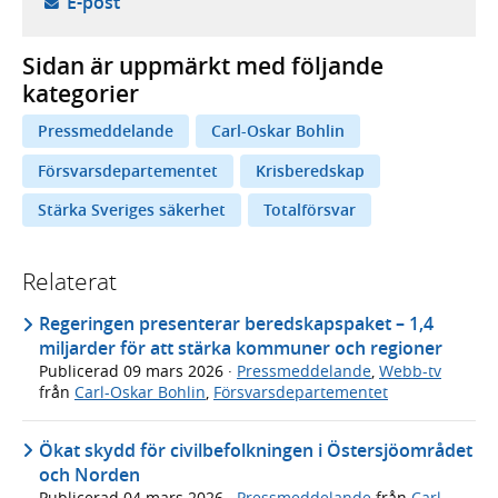
- öppnar din e-postklient,
E-post
Sidan är uppmärkt med följande
kategorier
Pressmeddelande
Carl-Oskar Bohlin
Försvarsdepartementet
Krisberedskap
Stärka Sveriges säkerhet
Totalförsvar
Relaterat
Regeringen presenterar beredskapspaket – 1,4
miljarder för att stärka kommuner och regioner
Publicerad
09 mars 2026
·
Pressmeddelande
,
Webb-tv
från
Carl-Oskar Bohlin
,
Försvarsdepartementet
Ökat skydd för civilbefolkningen i Östersjöområdet
och Norden
Publicerad
04 mars 2026
·
Pressmeddelande
från
Carl-