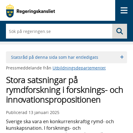
Me
När
Sö
du
börjar
skriva
så
framträder
Statsråd på denna sida som har entledigats
en
lista
Pressmeddelande från
Utbildningsdepartementet
med
sökförslag
Stora satsningar på
rymdforskning i forsknings- och
innovationspropositionen
Publicerad
13 januari 2025
Sverige ska vara en konkurrenskraftig rymd- och
kunskapsnation. I forsknings- och