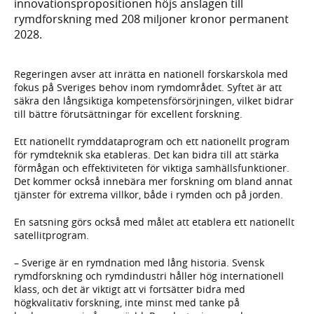
innovationspropositionen höjs anslagen till
rymdforskning med 208 miljoner kronor permanent
2028.
Regeringen avser att inrätta en nationell forskarskola med
fokus på Sveriges behov inom rymdområdet. Syftet är att
säkra den långsiktiga kompetensförsörjningen, vilket bidrar
till bättre förutsättningar för excellent forskning.
Ett nationellt rymddataprogram och ett nationellt program
för rymdteknik ska etableras. Det kan bidra till att stärka
förmågan och effektiviteten för viktiga samhällsfunktioner.
Det kommer också innebära mer forskning om bland annat
tjänster för extrema villkor, både i rymden och på jorden.
En satsning görs också med målet att etablera ett nationellt
satellitprogram.
– Sverige är en rymdnation med lång historia. Svensk
rymdforskning och rymdindustri håller hög internationell
klass, och det är viktigt att vi fortsätter bidra med
högkvalitativ forskning, inte minst med tanke på