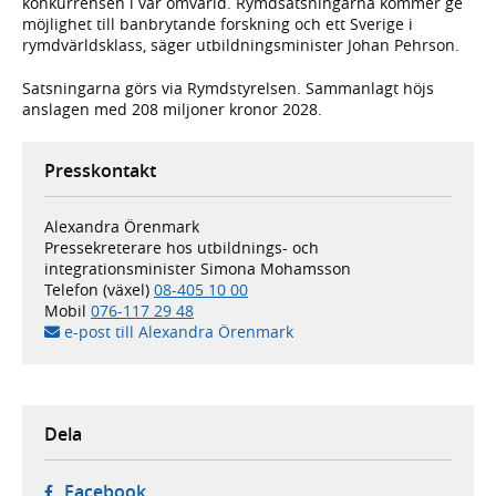
konkurrensen i vår omvärld. Rymdsatsningarna kommer ge
möjlighet till banbrytande forskning och ett Sverige i
rymdvärldsklass, säger utbildningsminister Johan Pehrson.
Satsningarna görs via Rymdstyrelsen. Sammanlagt höjs
anslagen med 208 miljoner kronor 2028.
Presskontakt
Alexandra Örenmark
Pressekreterare hos utbildnings- och
integrationsminister Simona Mohamsson
Telefon (växel)
08-405 10 00
Mobil
076-117 29 48
e-post till Alexandra Örenmark
Dela
- öppnas i ny flik, extern webbplats,
Facebook