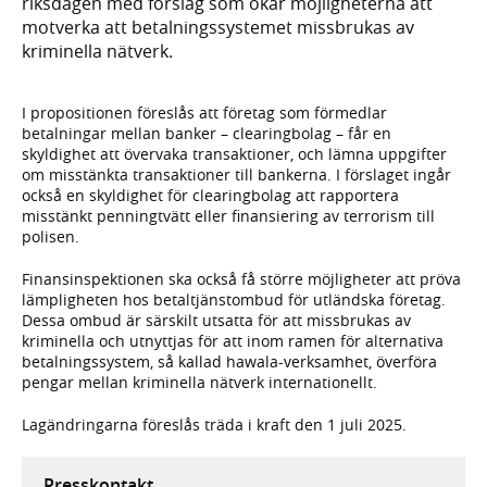
riksdagen med förslag som ökar möjligheterna att
motverka att betalningssystemet missbrukas av
kriminella nätverk.
I propositionen föreslås att företag som förmedlar
betalningar mellan banker – clearingbolag – får en
skyldighet att övervaka transaktioner, och lämna uppgifter
om misstänkta transaktioner till bankerna. I förslaget ingår
också en skyldighet för clearingbolag att rapportera
misstänkt penningtvätt eller finansiering av terrorism till
polisen.
Finansinspektionen ska också få större möjligheter att pröva
lämpligheten hos betaltjänstombud för utländska företag.
Dessa ombud är särskilt utsatta för att missbrukas av
kriminella och utnyttjas för att inom ramen för alternativa
betalningssystem, så kallad hawala-verksamhet, överföra
pengar mellan kriminella nätverk internationellt.
Lagändringarna föreslås träda i kraft den 1 juli 2025.
Presskontakt