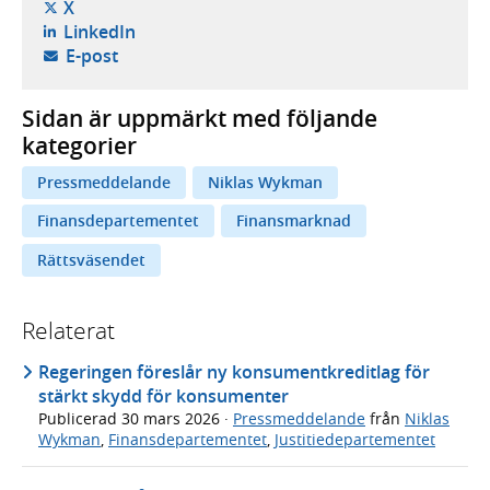
- öppnas i ny flik, extern webbplats,
X
- öppnas i ny flik, extern webbplats,
LinkedIn
- öppnar din e-postklient,
E-post
Sidan är uppmärkt med följande
kategorier
Pressmeddelande
Niklas Wykman
Finansdepartementet
Finansmarknad
Rättsväsendet
Relaterat
Regeringen föreslår ny konsumentkreditlag för
stärkt skydd för konsumenter
Publicerad
30 mars 2026
·
Pressmeddelande
från
Niklas
Wykman
,
Finansdepartementet
,
Justitiedepartementet