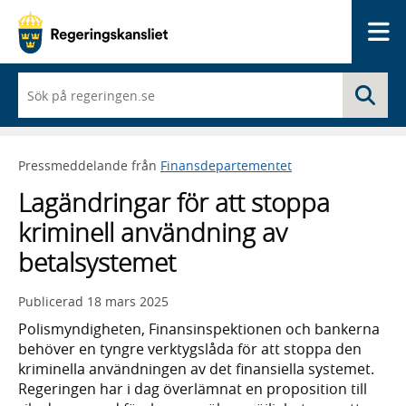
Me
När
Sö
du
börjar
skriva
så
Pressmeddelande från
Finansdepartementet
framträder
en
Lagändringar för att stoppa
lista
med
kriminell användning av
sökförslag
betalsystemet
Publicerad
18 mars 2025
Polismyndigheten, Finansinspektionen och bankerna
behöver en tyngre verktygslåda för att stoppa den
kriminella användningen av det finansiella systemet.
Regeringen har i dag överlämnat en proposition till