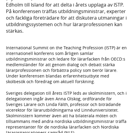
Edholm till Island för att delta i årets upplaga av ISTP.
På konferensen träffas utbildningsministrar, experter
och fackliga företrädare för att diskutera utmaningar i
utbildningssystemen och hur lärarprofessionen kan
stärkas.
International Summit on the Teaching Profession (ISTP) är en
internationell konferens som årligen samlar
utbildningsministrar och ledare för lärarfacken från OECD:s
medlemsländer för att genom dialog och debatt stärka
lärarprofessionen och förbättra policy som berör lärare.
Under konferensen blandas erfarenhetsutbyte med
skolbesök och föredrag om aktuell forskning.
Sveriges delegation till årets ISTP leds av skolministern, och i
delegationen ingår även Anna Olskog, ordförande för
Sveriges Lärare och Linda Fälth, professor och biträdande
vicerektor för lärarutbildningarna vid Linnéuniversitetet.
Skolministern kommer även att ha bilaterala möten och
tillsammans med andra nordiska utbildningsministrar träffa
representanter för de nordiska lärarfacken och Nordiska
lärarorganisationers samråd (NLS).