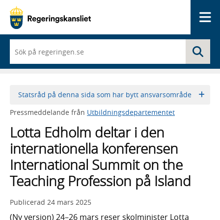
Me
När
Sö
du
börjar
skriva
så
framträder
Statsråd på denna sida som har bytt ansvarsområde
en
lista
Pressmeddelande från
Utbildningsdepartementet
med
sökförslag
Lotta Edholm deltar i den
internationella konferensen
International Summit on the
Teaching Profession på Island
Publicerad
24 mars 2025
(Ny version) 24–26 mars reser skolminister Lotta