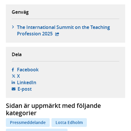
Genväg
The International Summit on the Teaching
- extern webbplats,
Profession 2025
Dela
- öppnas i ny flik, extern webbplats,
Facebook
- öppnas i ny flik, extern webbplats,
X
- öppnas i ny flik, extern webbplats,
LinkedIn
- öppnar din e-postklient,
E-post
Sidan är uppmärkt med följande
kategorier
Pressmeddelande
Lotta Edholm