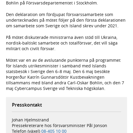
Bohlin på Försvarsdepartementet i Stockholm.
Den deklaration om fördjupat försvarssamarbete som
undertecknades på mötet följer på den första deklarationen
om samarbete som Sverige och Island skrev under 2021.
På mötet diskuterade ministrarna även stöd till Ukraina,
nordisk-baltiskt samarbete och totalförsvar, det vill säga
militärt och civilt försvar.
Mötet var en av de avslutande punkterna på programmet
för Islands utrikesminister i samband med Islands
statsbesök i Sverige den 6–8 maj. Den 6 maj besökte
Þorgerður Katrín Gunnarsdóttir Kustbevakningen
tillsammans med bland andra Carl-Oskar Bohlin, och den 7
maj Cybercampus Sverige vid Tekniska högskolan.
Presskontakt
Johan Hjelmstrand
Pressekreterare hos försvarsminister Pål Jonson
Telefon (växel)
08-405 10 00