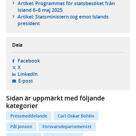
Artikel: Programmet för statsbesöket från
Island 6–8 maj 2025
Artikel: Statsministern tog emot Islands
president
Dela
- öppnas i ny flik, extern webbplats,
Facebook
- öppnas i ny flik, extern webbplats,
X
- öppnas i ny flik, extern webbplats,
LinkedIn
- öppnar din e-postklient,
E-post
Sidan är uppmärkt med följande
kategorier
Pressmeddelande
Carl-Oskar Bohlin
Pål Jonson
Försvarsdepartementet