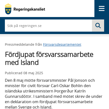
Me
När
Sö
du
börjar
skriva
så
Pressmeddelande från
Försvarsdepartementet
framträder
en
Fördjupat försvarssamarbete
lista
med
med Island
sökförslag
Publicerad
08 maj 2025
Den 8 maj mötte försvarsminister Pål Jonson och
minister för civilt försvar Carl-Oskar Bohlin den
isländska utrikesministern Þorgerður Katrín
Gunnarsdóttir. I samband med mötet skrev de under
en deklaration om fördjupat försvarssamarbete
mellan Sverige och Island.