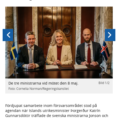
Föregående
Nästa
/
2
I
De tre ministrarna vid mötet den 8 maj.
Bild
1
/
2
S
Foto: Cornelia Norman/Regeringskansliet
F
Fördjupat samarbete inom försvarsområdet stod på
agendan när Islands utrikesminister Þorgerður Katrín
Gunnarsdóttir träffade de svenska ministrarna Jonson och