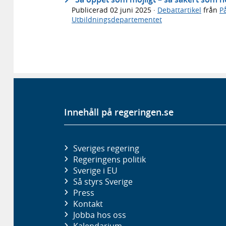
Publicerad
02 juni 2025
·
Debattartikel
från
P
Utbildningsdepartementet
Innehåll på regeringen.se
Sveriges regering
Regeringens politik
Sverige i EU
Så styrs Sverige
Press
Kontakt
Jobba hos oss