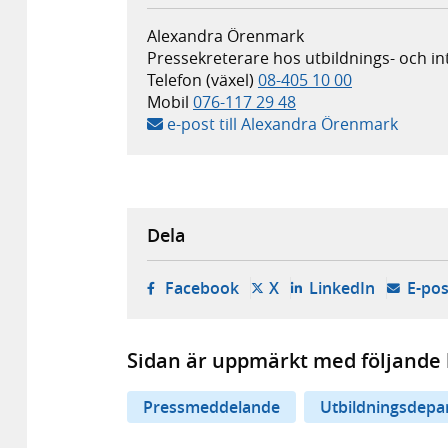
Alexandra Örenmark
Pressekreterare hos utbildnings- och 
Telefon (växel)
08-405 10 00
Mobil
076-117 29 48
e-post till Alexandra Örenmark
Dela
- öppnas i ny flik, extern w
- öppnas i ny flik, ext
- öppnas i
Facebook
X
LinkedIn
E-pos
Sidan är uppmärkt med följande 
Pressmeddelande
Utbildningsdepa