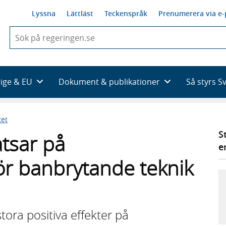
Lyssna
Lättläst
Teckenspråk
Prenumerera via e-
När
du
börjar
skriva
så
rige & EU
Dokument & publikationer
Så styrs S
framträder
en
lista
tet
med
sökförslag
S
tsar på
e
för banbrytande teknik
ora positiva effekter på