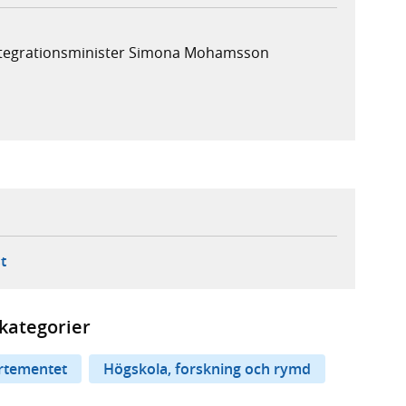
integrationsminister Simona Mohamsson
ebbplats,
ern webbplats,
 ny flik, extern webbplats,
- öppnar din e-postklient,
t
kategorier
rtementet
Högskola, forskning och rymd