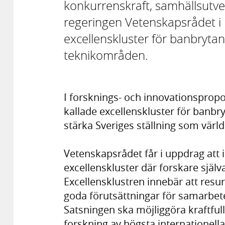
konkurrenskraft, samhällsutve
regeringen Vetenskapsrådet i 
excellenskluster för banbryta
teknikområden.
I forsknings- och innovationspropo
kallade excellenskluster för banbr
stärka Sveriges ställning som värl
Vetenskapsrådet får i uppdrag att i
excellenskluster där forskare själ
Excellensklustren innebär att resu
goda förutsättningar för samarbe
Satsningen ska möjliggöra kraftfull
forskning av högsta internationella 