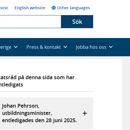
post
English website
Other languages
Sök
verige
Press & kontakt
Jobba hos oss
tatsråd på denna sida som har
ntledigats
Johan Pehrson,
utbildningsminister,
entledigades den 28 juni 2025.