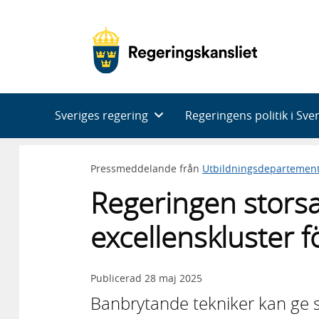
Huvudnavigering
Sveriges regering
Regeringens politik i Sve
Pressmeddelande från
Utbildningsdepartemen
Regeringen storsa
excellenskluster 
Publicerad
28 maj 2025
Banbrytande tekniker kan ge st