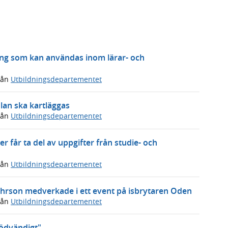
ing som kan användas inom lärar- och
rån
Utbildningsdepartementet
lan ska kartläggas
rån
Utbildningsdepartementet
 får ta del av uppgifter från studie- och
rån
Utbildningsdepartementet
 Pehrson medverkade i ett event på isbrytaren Oden
rån
Utbildningsdepartementet
nödvändigt"