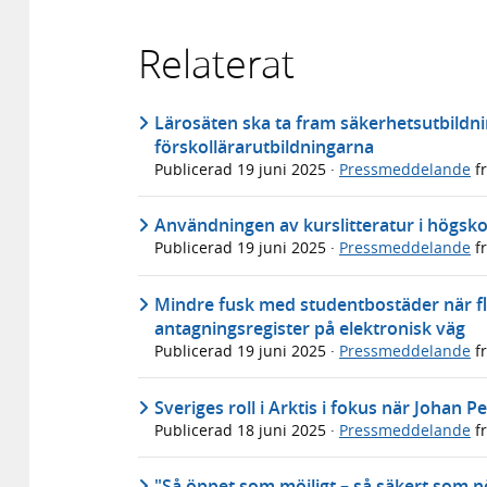
Relaterat
Lärosäten ska ta fram säkerhetsutbildn
förskollärarutbildningarna
Publicerad
19 juni 2025
·
Pressmeddelande
f
Användningen av kurslitteratur i högsko
Publicerad
19 juni 2025
·
Pressmeddelande
f
Mindre fusk med studentbostäder när fler
antagningsregister på elektronisk väg
Publicerad
19 juni 2025
·
Pressmeddelande
f
Sveriges roll i Arktis i fokus när Johan
Publicerad
18 juni 2025
·
Pressmeddelande
f
"Så öppet som möjligt – så säkert som 