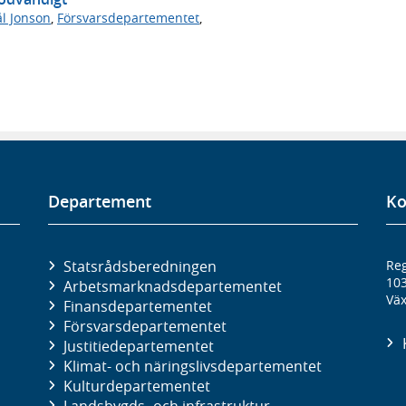
ål Jonson
,
Försvarsdepartementet
,
Departement
Ko
Statsrådsberedningen
Reg
10
Arbetsmarknads­departementet
Väx
Finans­departementet
Försvars­departementet
Justitie­departementet
Klimat- och näringslivs­departementet
Kultur­departementet