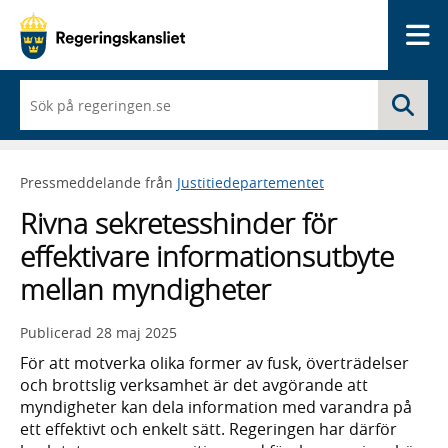
Me
När
Sö
du
börjar
skriva
så
Pressmeddelande från
Justitiedepartementet
framträder
en
Rivna sekretesshinder för
lista
med
effektivare informationsutbyte
sökförslag
mellan myndigheter
Publicerad
28 maj 2025
För att motverka olika former av fusk, överträdelser
och brottslig verksamhet är det avgörande att
myndigheter kan dela information med varandra på
ett effektivt och enkelt sätt. Regeringen har därför