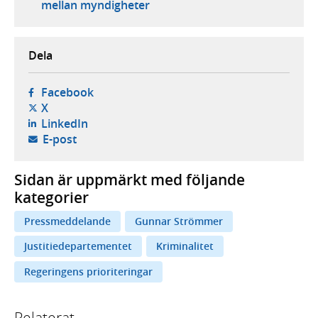
mellan myndigheter
Dela
- öppnas i ny flik, extern webbplats,
Facebook
- öppnas i ny flik, extern webbplats,
X
- öppnas i ny flik, extern webbplats,
LinkedIn
- öppnar din e-postklient,
E-post
Sidan är uppmärkt med följande
kategorier
Pressmeddelande
Gunnar Strömmer
Justitiedepartementet
Kriminalitet
Regeringens prioriteringar
Relaterat