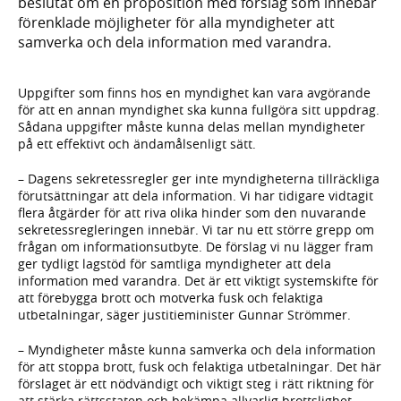
beslutat om en proposition med förslag som innebär
förenklade möjligheter för alla myndigheter att
samverka och dela information med varandra.
Uppgifter som finns hos en myndighet kan vara avgörande
för att en annan myndighet ska kunna fullgöra sitt uppdrag.
Sådana uppgifter måste kunna delas mellan myndigheter
på ett effektivt och ändamålsenligt sätt.
– Dagens sekretessregler ger inte myndig­heterna tillräckliga
förutsättningar att dela information. Vi har tidigare vidtagit
flera ­åtgärder för att riva olika hinder som den nuvarande
sekretessregleringen innebär. Vi tar nu ett större grepp om
frågan om informationsutbyte. De förslag vi nu lägger fram
ger tydligt lagstöd för samtliga myndigheter att dela
information med varandra. Det är ett viktigt systemskifte för
att förebygga brott och motverka fusk och felaktiga
utbetalningar, säger justitieminister Gunnar Strömmer.
– Myndigheter måste kunna samverka och dela information
för att stoppa brott, fusk och felaktiga utbetalningar. Det här
förslaget är ett nödvändigt och viktigt steg i rätt riktning för
att stärka rättsstaten och bekämpa allvarlig brottslighet,