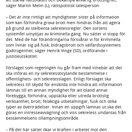
säger Martin Melin (L), rättspolitisk talesperson.
– Det är inte rimligt att myndigheter sitter på information
som kan förhindra grova brott men hindras från att agera
på grund av stelbenta sekretessregler. Den sortens
systemfel utnyttjas av kriminella gäng. Nu sätter vi stopp för
det. Med de här förändringarna försvårar vi för kriminella
som livnär sig på fusk, bidragsbrott och välfärdssystemets
godtrogenhet, säger Henrik Vinge (SD), ordförande i
justitieutskottet.
Förslaget som regeringen nu går fram med innebär att det
ska införas en ny sekretessbrytande bestämmelse i
offentlighets- och sekretesslagen. Enligt förslaget ska
sekretess till skydd för enskilda inte hindra att information
lämnas till en annan myndighet för att bland annat
förebygga, förhindra, upptäcka eller utreda brottslig
verksamhet, brott, felaktiga utbetalningar, fusk och olika
typer av överträdelser. Innan en uppgift lämnas ut ska det
göras en intresseavvägning och viss sekretess undantas från
bestämmelsens tillämpningsområde.
– På det här sättet ökar vi kraften i arbetet mot den