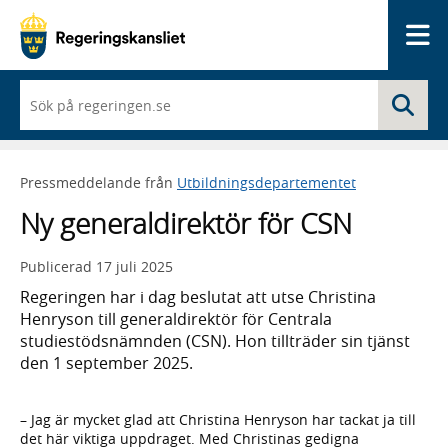
Me
När
Sö
du
börjar
skriva
så
Pressmeddelande från
Utbildningsdepartementet
framträder
en
Ny generaldirektör för CSN
lista
med
sökförslag
Publicerad
17 juli 2025
Regeringen har i dag beslutat att utse Christina
Henryson till generaldirektör för Centrala
studiestödsnämnden (CSN). Hon tillträder sin tjänst
den 1 september 2025.
– Jag är mycket glad att Christina Henryson har tackat ja till
det här viktiga uppdraget. Med Christinas gedigna