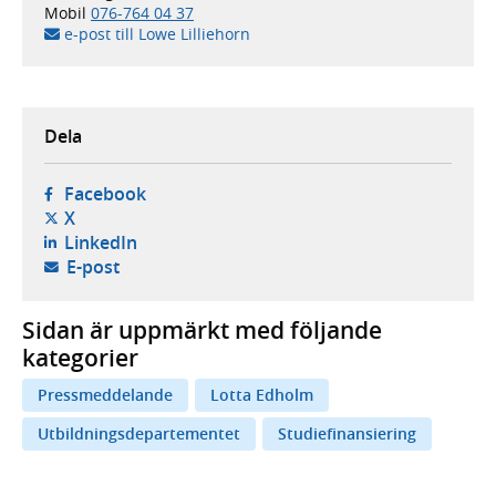
Mobil
076-764 04 37
e-post till Lowe Lilliehorn
Dela
- öppnas i ny flik, extern webbplats,
Facebook
- öppnas i ny flik, extern webbplats,
X
- öppnas i ny flik, extern webbplats,
LinkedIn
- öppnar din e-postklient,
E-post
Sidan är uppmärkt med följande
kategorier
Pressmeddelande
Lotta Edholm
Utbildningsdepartementet
Studiefinansiering