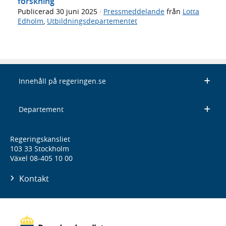
forskning
Publicerad
30 juni 2025
·
Pressmeddelande
från
Lotta
Edholm
,
Utbildningsdepartementet
Innehåll på regeringen.se
Departement
Regeringskansliet
103 33 Stockholm
Växel 08-405 10 00
Kontakt