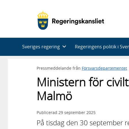
Huvudnavigering
Sveriges regering
Regeringens politik i Sve
Pressmeddelande från
Försvarsdepartementet
Ministern för civilt
Malmö
Publicerad
29 september 2025
På tisdag den 30 september rese