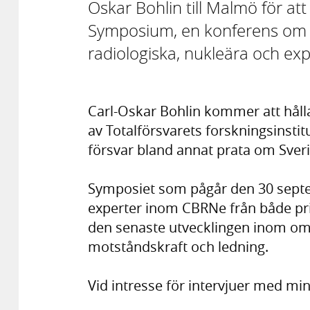
Oskar Bohlin till Malmö för at
Symposium, en konferens om s
radiologiska, nukleära och ex
Carl-Oskar Bohlin kommer att håll
av Totalförsvarets forskningsinstitut
försvar bland annat prata om Sver
Symposiet som pågår den 30 septem
experter inom CBRNe från både priv
den senaste utvecklingen inom omr
motståndskraft och ledning.
Vid intresse för intervjuer med mi