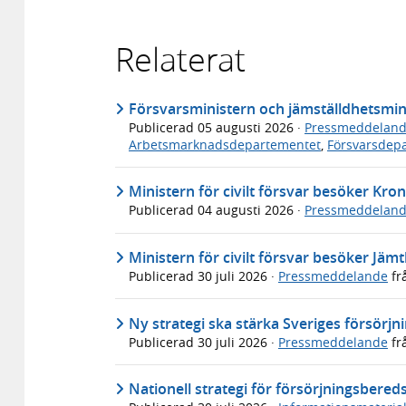
Relaterat
Försvarsministern och jämställdhetsminis
Publicerad
05 augusti 2026
·
Pressmeddelan
Arbetsmarknadsdepartementet
,
Försvarsdep
Ministern för civilt försvar besöker Kro
Publicerad
04 augusti 2026
·
Pressmeddelan
Ministern för civilt försvar besöker Jäm
Publicerad
30 juli 2026
·
Pressmeddelande
fr
Ny strategi ska stärka Sveriges försörj
Publicerad
30 juli 2026
·
Pressmeddelande
fr
Nationell strategi för försörjningsbered