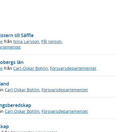
tern till Säffle
de
från
Nina Larsson
,
Pål Jonson
,
artementet
nobergs län
de
från
Carl-Oskar Bohlin
,
Försvarsdepartementet
tland
ån
Carl-Oskar Bohlin
,
Försvarsdepartementet
ningsberedskap
ån
Carl-Oskar Bohlin
,
Försvarsdepartementet
skap