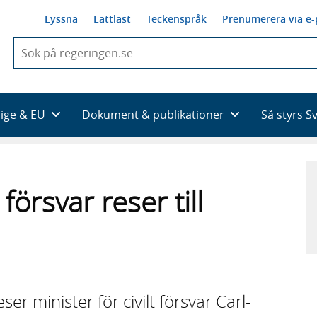
Lyssna
Lättläst
Teckenspråk
Prenumerera via e-
När
du
börjar
skriva
så
rige & EU
Dokument & publikationer
Så styrs S
framträder
en
lista
med
sökförslag
 försvar reser till
r minister för civilt försvar Carl-