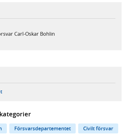
försvar Carl-Oskar Bohlin
ebbplats,
ern webbplats,
 ny flik, extern webbplats,
- öppnar din e-postklient,
t
kategorier
n
Försvarsdepartementet
Civilt försvar