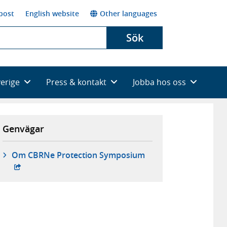
post
English website
Other languages
Sök
verige
Press & kontakt
Jobba hos oss
Genvägar
- extern webbplats,
Om CBRNe Protection Symposium