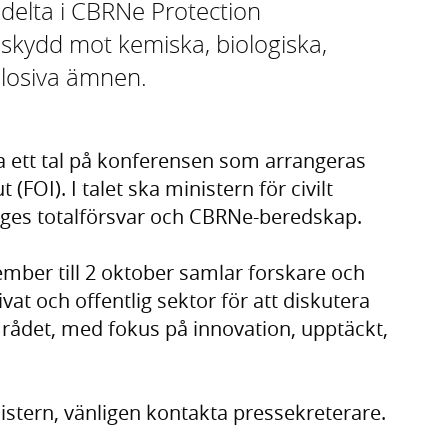
t delta i CBRNe Protection
kydd mot kemiska, biologiska,
plosiva ämnen.
a ett tal på konferensen som arrangeras
 (FOI). I talet ska ministern för civilt
iges totalförsvar och CBRNe-beredskap.
ber till 2 oktober samlar forskare och
at och offentlig sektor för att diskutera
ådet, med fokus på innovation, upptäckt,
nistern, vänligen kontakta pressekreterare.