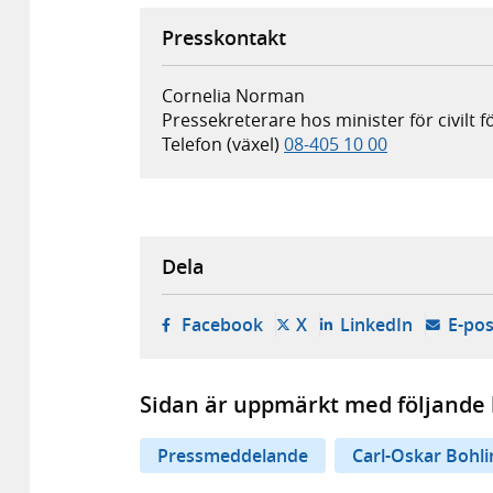
Presskontakt
Cornelia Norman
Pressekreterare hos minister för civilt 
Telefon (växel)
08-405 10 00
Dela
- öppnas i ny flik, extern w
- öppnas i ny flik, ext
- öppnas i
Facebook
X
LinkedIn
E-pos
Sidan är uppmärkt med följande 
Pressmeddelande
Carl-Oskar Bohli