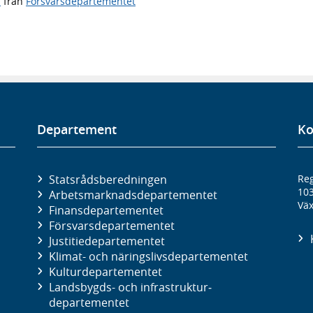
l
från
Försvarsdepartementet
Departement
Ko
Statsrådsberedningen
Reg
10
Arbetsmarknads­departementet
Väx
Finans­departementet
Försvars­departementet
Justitie­departementet
Klimat- och näringslivs­departementet
Kultur­departementet
Landsbygds- och infrastruktur­
departementet