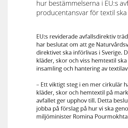
hur bestämmelserna i EU:s avfa
producentansvar för textil ska i
EU:s reviderade avfallsdirektiv trä
har beslutat om att ge Naturvårdsv
direktivet ska införlivas i Sverige. 
kläder, skor och viss hemtextil sk
insamling och hantering av textilavf
– Ett viktigt steg i en mer cirkulär 
kläder, skor och hemtextil på mar
avfallet ger upphov till. Detta bes
jobba på förslag på hur vi ska geno
miljöminister Romina Pourmokhtar