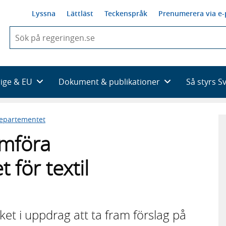
Lyssna
Lättläst
Teckenspråk
Prenumerera via e-
När
du
börjar
skriva
så
rige & EU
Dokument & publikationer
Så styrs S
framträder
en
lista
departementet
med
sökförslag
mföra
för textil
et i uppdrag att ta fram förslag på