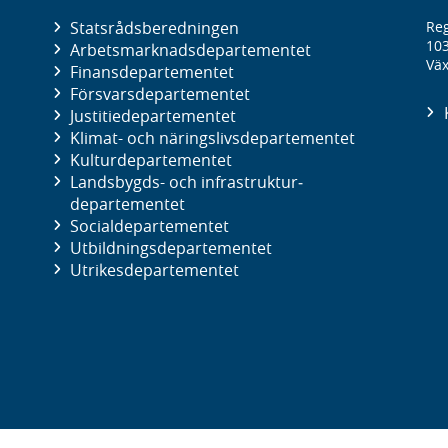
Statsrådsberedningen
Reg
10
Arbetsmarknads­departementet
Väx
Finans­departementet
Försvars­departementet
Justitie­departementet
Klimat- och näringslivs­departementet
Kultur­departementet
Landsbygds- och infrastruktur­
departementet
Social­departementet
Utbildnings­departementet
Utrikes­departementet