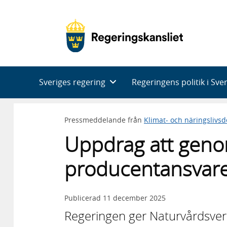
Huvudnavigering
Sveriges regering
Regeringens politik i Sve
Pressmeddelande från
Klimat- och näringslivs
Uppdrag att geno
producentansvaret 
Publicerad
11 december 2025
Regeringen ger Naturvårdsverk