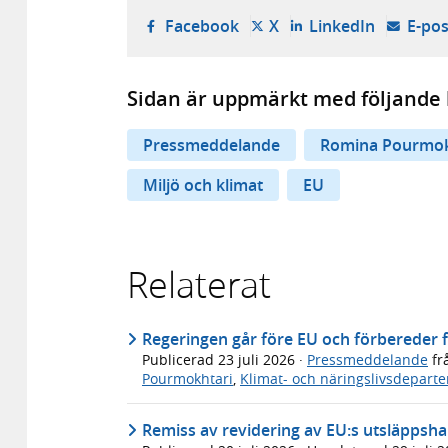
- öppnas i ny flik, extern w
- öppnas i ny flik, ext
- öppnas i
Facebook
X
LinkedIn
E-pos
Sidan är uppmärkt med följande 
Pressmeddelande
Romina Pourmok
Miljö och klimat
EU
Relaterat
Regeringen går före EU och förbereder
Publicerad
23 juli 2026
·
Pressmeddelande
fr
Pourmokhtari
,
Klimat- och näringslivsdepart
Remiss av revidering av EU:s utsläpps