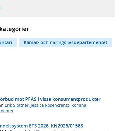
ebbplats,
ern webbplats,
 ny flik, extern webbplats,
- öppnar din e-postklient,
t
kategorier
htari
Klimat- och näringslivsdepartementet
 förbud mot PFAS i vissa konsumentprodukter
ån
Erik Slottner
,
Jessica Rosencrantz
,
Romina
ementet
handelssystem ETS 2026, KN2026/01568