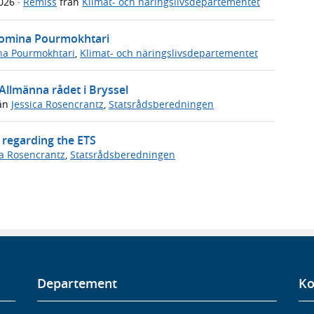
2026
·
Remiss
från
Klimat- och näringslivsdepartementet
 Romina Pourmokhtari
a Pourmokhtari
,
Klimat- och näringslivsdepartementet
 Allmänna rådet i Bryssel
ån
Jessica Rosencrantz
,
Statsrådsberedningen
n regarding the ETS
ca Rosencrantz
,
Statsrådsberedningen
Departement
Ko