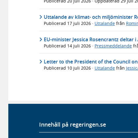
Publicerad
20 juli 2026
· Uppdaterad
29 juli 
Uttalande av klimat- och miljöminister
Publicerad
17 juli 2026
·
Uttalande
från
Romin
EU-minister Jessica Rosencrantz deltar i
Publicerad
14 juli 2026
·
Pressmeddelande
fr
Letter to the President of the Council o
Publicerad
10 juli 2026
·
Uttalande
från
Jessi
Innehåll på regeringen.se