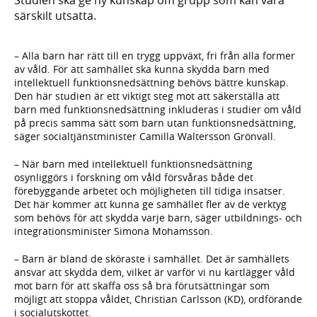
särskilt utsatta.
– Alla barn har rätt till en trygg uppväxt, fri från alla former
av våld. För att samhället ska kunna skydda barn med
intellektuell funktionsnedsättning behövs bättre kunskap.
Den här studien är ett viktigt steg mot att säkerställa att
barn med funktionsnedsättning inkluderas i studier om våld
på precis samma sätt som barn utan funktionsnedsättning,
säger socialtjänstminister Camilla Waltersson Grönvall.
– När barn med intellektuell funktionsnedsättning
osynliggörs i forskning om våld försvåras både det
förebyggande arbetet och möjligheten till tidiga insatser.
Det här kommer att kunna ge samhället fler av de verktyg
som behövs för att skydda varje barn, säger utbildnings- och
integrationsminister Simona Mohamsson.
– Barn är bland de sköraste i samhället. Det är samhällets
ansvar att skydda dem, vilket är varför vi nu kartlägger våld
mot barn för att skaffa oss så bra förutsättningar som
möjligt att stoppa våldet, Christian Carlsson (KD), ordförande
i socialutskottet.