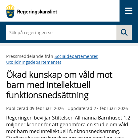
Me
När
Sö
du
börjar
skriva
så
Pressmeddelande från
Socialdepartementet
,
framträder
Utbildningsdepartementet
en
lista
Ökad kunskap om våld mot
med
sökförslag
barn med intellektuell
funktionsnedsättning
Publicerad
09 februari 2026
Uppdaterad
27 februari 2026
Regeringen beviljar Stiftelsen Allmänna Barnhuset 1,2
miljoner kronor för att genomföra en studie om våld
mot barn med intellektuell funktionsnedsättning.
Studien ska ge ny kunskap om grupp som kan vara