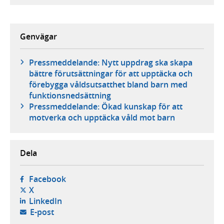
Genvägar
Pressmeddelande: Nytt uppdrag ska skapa
bättre förutsättningar för att upptäcka och
förebygga våldsutsatthet bland barn med
funktionsnedsättning
Pressmeddelande: Ökad kunskap för att
motverka och upptäcka våld mot barn
Dela
- öppnas i ny flik, extern webbplats,
Facebook
- öppnas i ny flik, extern webbplats,
X
- öppnas i ny flik, extern webbplats,
LinkedIn
- öppnar din e-postklient,
E-post