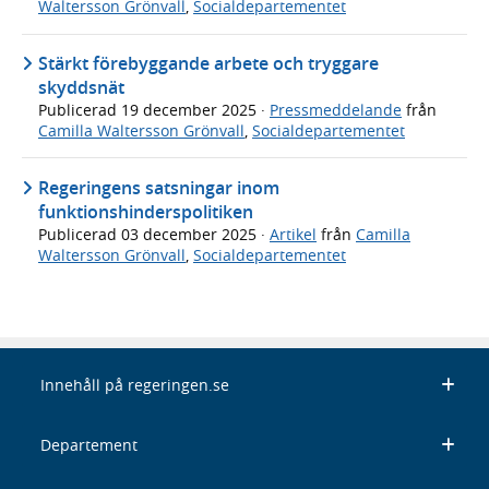
Waltersson Grönvall
,
Socialdepartementet
Stärkt förebyggande arbete och tryggare
skyddsnät
Publicerad
19 december 2025
·
Pressmeddelande
från
Camilla Waltersson Grönvall
,
Socialdepartementet
Regeringens satsningar inom
funktionshinderspolitiken
Publicerad
03 december 2025
·
Artikel
från
Camilla
Waltersson Grönvall
,
Socialdepartementet
Innehåll på regeringen.se
Departement