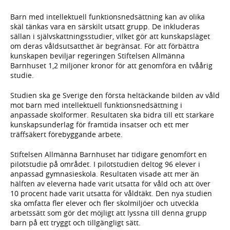
Barn med intellektuell funktionsnedsättning kan av olika
skäl tänkas vara en särskilt utsatt grupp. De inkluderas
sällan i självskattningsstudier, vilket gör att kunskapsläget
om deras våldsutsatthet är begränsat. För att förbättra
kunskapen beviljar regeringen Stiftelsen Allmänna
Barnhuset 1,2 miljoner kronor för att genomföra en tvåårig
studie.
Studien ska ge Sverige den första heltäckande bilden av våld
mot barn med intellektuell funktionsnedsättning i
anpassade skolformer. Resultaten ska bidra till ett starkare
kunskapsunderlag för framtida insatser och ett mer
träffsäkert förebyggande arbete.
Stiftelsen Allmänna Barnhuset har tidigare genomfört en
pilotstudie på området. I pilotstudien deltog 96 elever i
anpassad gymnasieskola. Resultaten visade att mer än
hälften av eleverna hade varit utsatta för våld och att över
10 procent hade varit utsatta för våldtäkt. Den nya studien
ska omfatta fler elever och fler skolmiljöer och utveckla
arbetssätt som gör det möjligt att lyssna till denna grupp
barn på ett tryggt och tillgängligt sätt.