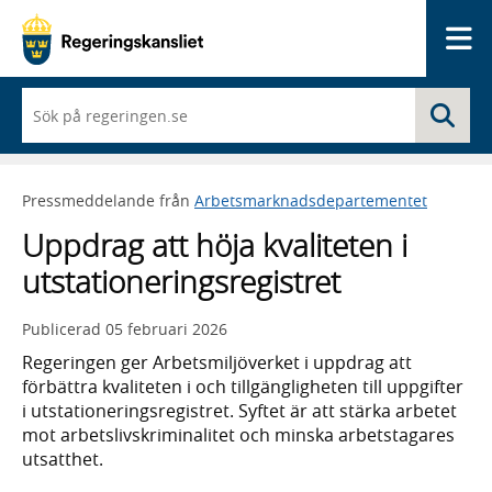
Me
När
Sö
du
börjar
skriva
så
Pressmeddelande från
Arbetsmarknadsdepartementet
framträder
en
Uppdrag att höja kvaliteten i
lista
med
utstationeringsregistret
sökförslag
Publicerad
05 februari 2026
Regeringen ger Arbetsmiljöverket i uppdrag att
förbättra kvaliteten i och tillgängligheten till uppgifter
i utstationeringsregistret. Syftet är att stärka arbetet
mot arbetslivskriminalitet och minska arbetstagares
utsatthet.