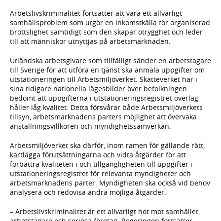
Arbetslivskriminalitet fortsätter att vara ett allvarligt
samhällsproblem som utgör en inkomstkälla för organiserad
brottslighet samtidigt som den skapar otrygghet och leder
till att människor utnyttjas på arbetsmarknaden.
Utländska arbetsgivare som tillfälligt sänder en arbetstagare
till Sverige för att utföra en tjänst ska anmäla uppgifter om
utstationeringen till Arbetsmiljöverket. Skatteverket har i
sina tidigare nationella lägesbilder över befolkningen
bedömt att uppgifterna i utstationeringsregistret överlag
håller låg kvalitet. Detta försvårar både Arbetsmiljöverkets
tillsyn, arbetsmarknadens parters möjlighet att övervaka
anställningsvillkoren och myndighetssamverkan.
Arbetsmiljöverket ska därför, inom ramen för gällande rätt,
kartlägga förutsättningarna och vidta åtgärder för att
förbättra kvaliteten i och tillgängligheten till uppgifter i
utstationeringsregistret för relevanta myndigheter och
arbetsmarknadens parter. Myndigheten ska också vid behov
analysera och redovisa andra möjliga åtgärder.
– Arbetslivskriminalitet är ett allvarligt hot mot samhället,
arbetstagare och seriösa företag. Regeringen fortsätter