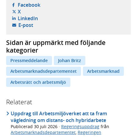
- öppnas i ny flik, extern webbplats,
Facebook
- öppnas i ny flik, extern webbplats,
X
- öppnas i ny flik, extern webbplats,
LinkedIn
- öppnar din e-postklient,
E-post
Sidan är uppmärkt med följande
kategorier
Pressmeddelande
Johan Britz
Arbetsmarknadsdepartementet
Arbetsmarknad
Arbetsrätt och arbetsmiljö
Relaterat
Uppdrag till Arbetsmiljöverket att ta fram
vägledning om distans- och hybridarbete
Publicerad
30 juli 2026
·
Regeringsuppdrag
från
Arbetsmarknadsdepartementet
,
Regeringen