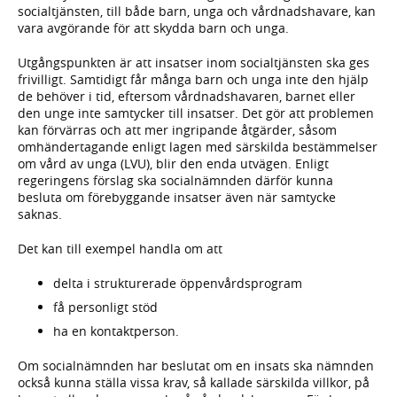
socialtjänsten, till både barn, unga och vårdnadshavare, kan
vara avgörande för att skydda barn och unga.
Utgångspunkten är att insatser inom socialtjänsten ska ges
frivilligt. Samtidigt får många barn och unga inte den hjälp
de behöver i tid, eftersom vårdnadshavaren, barnet eller
den unge inte samtycker till insatser. Det gör att problemen
kan förvärras och att mer ingripande åtgärder, såsom
omhändertagande enligt lagen med särskilda bestämmelser
om vård av unga (LVU), blir den enda utvägen. Enligt
regeringens förslag ska socialnämnden därför kunna
besluta om förebyggande insatser även när samtycke
saknas.
Det kan till exempel handla om att
delta i strukturerade öppenvårdsprogram
få personligt stöd
ha en kontaktperson.
Om socialnämnden har beslutat om en insats ska nämnden
också kunna ställa vissa krav, så kallade särskilda villkor, på