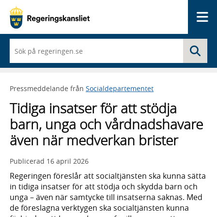
Me
När
Sö
du
börjar
skriva
så
Pressmeddelande från
Socialdepartementet
framträder
en
Tidiga insatser för att stödja
lista
med
barn, unga och vårdnadshavare
sökförslag
även när medverkan brister
Publicerad
16 april 2026
Regeringen föreslår att socialtjänsten ska kunna sätta
in tidiga insatser för att stödja och skydda barn och
unga – även när samtycke till insatserna saknas. Med
de föreslagna verktygen ska socialtjänsten kunna