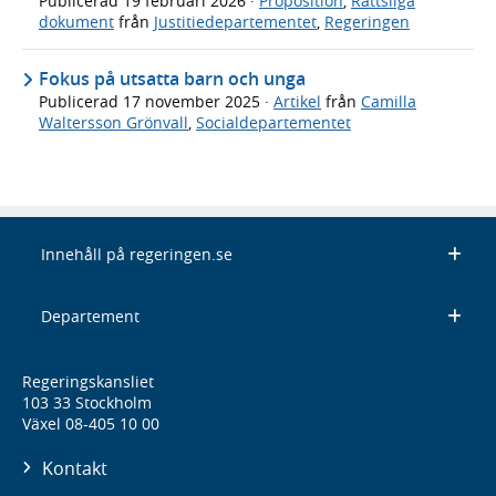
Publicerad
19 februari 2026
·
Proposition
,
Rättsliga
dokument
från
Justitiedepartementet
,
Regeringen
Fokus på utsatta barn och unga
Publicerad
17 november 2025
·
Artikel
från
Camilla
Waltersson Grönvall
,
Socialdepartementet
Innehåll på regeringen.se
Departement
Regeringskansliet
103 33 Stockholm
Växel 08-405 10 00
Kontakt