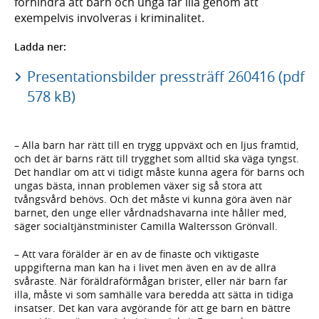
förhindra att barn och unga far illa genom att
exempelvis involveras i kriminalitet.
Ladda ner:
Presentationsbilder pressträff 260416 (pdf
578 kB)
– Alla barn har rätt till en trygg uppväxt och en ljus framtid,
och det är barns rätt till trygghet som alltid ska väga tyngst.
Det handlar om att vi tidigt måste kunna agera för barns och
ungas bästa, innan problemen växer sig så stora att
tvångsvård behövs. Och det måste vi kunna göra även när
barnet, den unge eller vårdnadshavarna inte håller med,
säger socialtjänstminister Camilla Waltersson Grönvall.
– Att vara förälder är en av de finaste och viktigaste
uppgifterna man kan ha i livet men även en av de allra
svåraste. När föräldraförmågan brister, eller när barn far
illa, måste vi som samhälle vara beredda att sätta in tidiga
insatser. Det kan vara avgörande för att ge barn en bättre