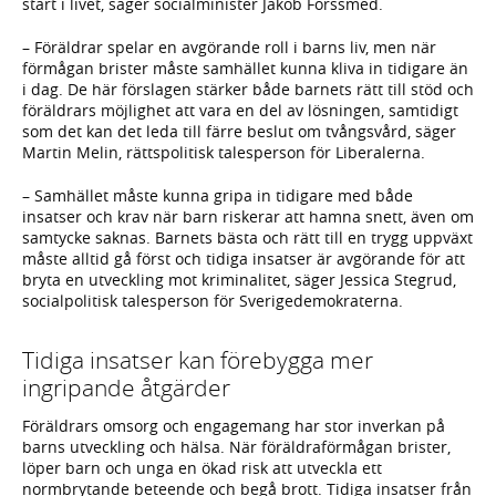
start i livet, säger socialminister Jakob Forssmed.
– Föräldrar spelar en avgörande roll i barns liv, men när
förmågan brister måste samhället kunna kliva in tidigare än
i dag. De här förslagen stärker både barnets rätt till stöd och
föräldrars möjlighet att vara en del av lösningen, samtidigt
som det kan det leda till färre beslut om tvångsvård, säger
Martin Melin, rättspolitisk talesperson för Liberalerna.
– Samhället måste kunna gripa in tidigare med både
insatser och krav när barn riskerar att hamna snett, även om
samtycke saknas. Barnets bästa och rätt till en trygg uppväxt
måste alltid gå först och tidiga insatser är avgörande för att
bryta en utveckling mot kriminalitet, säger Jessica Stegrud,
socialpolitisk talesperson för Sverigedemokraterna.
Tidiga insatser kan förebygga mer
ingripande åtgärder
Föräldrars omsorg och engagemang har stor inverkan på
barns utveckling och hälsa. När föräldraförmågan brister,
löper barn och unga en ökad risk att utveckla ett
normbrytande beteende och begå brott. Tidiga insatser från