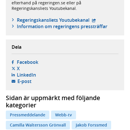
efterhand på regeringen.se eller på
Regeringskansliets Youtubekanal.
- extern webbplat
Regeringskansliets Youtubekanal
Information om regeringens pressträffar
Dela
- öppnas i ny flik, extern webbplats,
Facebook
- öppnas i ny flik, extern webbplats,
X
- öppnas i ny flik, extern webbplats,
LinkedIn
- öppnar din e-postklient,
E-post
Sidan är uppmärkt med följande
kategorier
Pressmeddelande
Webb-tv
Camilla Waltersson Grönvall
Jakob Forssmed