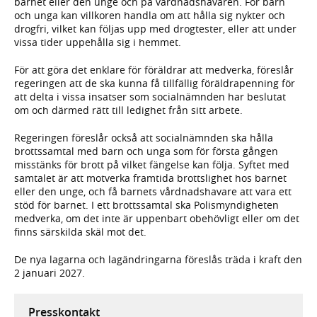
barnet eller den unge och på vårdnadshavaren. För barn
och unga kan villkoren handla om att hålla sig nykter och
drogfri, vilket kan följas upp med drogtester, eller att under
vissa tider uppehålla sig i hemmet.
För att göra det enklare för föräldrar att medverka, föreslår
regeringen att de ska kunna få tillfällig föräldrapenning för
att delta i vissa insatser som socialnämnden har beslutat
om och därmed rätt till ledighet från sitt arbete.
Regeringen föreslår också att socialnämnden ska hålla
brottssamtal med barn och unga som för första gången
misstänks för brott på vilket fängelse kan följa. Syftet med
samtalet är att motverka framtida brottslighet hos barnet
eller den unge, och få barnets vårdnadshavare att vara ett
stöd för barnet. I ett brottssamtal ska Polismyndigheten
medverka, om det inte är uppenbart obehövligt eller om det
finns särskilda skäl mot det.
De nya lagarna och lagändringarna föreslås träda i kraft den
2 januari 2027.
Presskontakt