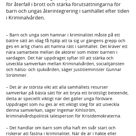
för återfall i brott och stärka förutsättningarna för
barn och ungas återintegrering i samhället efter tiden
i Kriminalvården.
– Barn och unga som hamnar i kriminalitet måste på ett
bättre sätt än idag få hjälp att ta sig ur gängens grepp och
ges en ärlig chans att hamna rätt i samhället. Det kräver ett
nära samarbete mellan de aktörer som möter barnen i
vardagen. Det här uppdraget syftar till att stärka och
utveckla samverkan mellan Kriminalvården, socialtjänsten
och hälso- och sjukvården, säger justitieminister Gunnar
Strömmer.
– Det är av största vikt att alla samhällets resurser
samverkar på bästa sätt för att bryta ett brottsligt beteende,
detta är speciellt viktigt när det gäller unga förövare.
Uppdraget som nu ges är ett viktigt steg för att utveckla
denna samverkan, säger Ingemar Kihlström,
kriminalvårdspolitisk talesperson för Kristdemokraterna.
– Det handlar om barn som ofta haft en svår start och
riskerar att fastna i kriminalitet. När de är i häkte eller