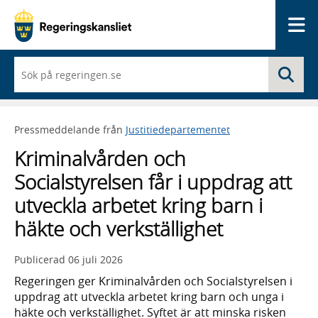
Me
När
Sö
du
börjar
skriva
så
Pressmeddelande från
Justitiedepartementet
framträder
en
Kriminalvården och
lista
med
Socialstyrelsen får i uppdrag att
sökförslag
utveckla arbetet kring barn i
häkte och verkställighet
Publicerad
06 juli 2026
Regeringen ger Kriminalvården och Socialstyrelsen i
uppdrag att utveckla arbetet kring barn och unga i
häkte och verkställighet. Syftet är att minska risken