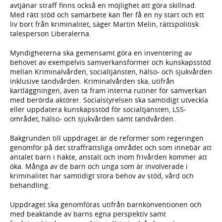
avtjänar straff finns också en möjlighet att göra skillnad.
Med rätt stöd och samarbete kan fler få en ny start och ett
liv bort från kriminalitet, säger Martin Melin, rättspolitisk
talesperson Liberalerna.
Myndigheterna ska gemensamt göra en inventering av
behovet av exempelvis samverkansformer och kunskapsstöd
mellan Kriminalvården, socialtjänsten, hälso- och sjukvården
inklusive tandvården. Kriminalvården ska, utifrån
kartläggningen, även ta fram interna rutiner för samverkan
med berörda aktörer. Socialstyrelsen ska samtidigt utveckla
eller uppdatera kunskapsstöd för socialtjänsten, LSS-
området, hälso- och sjukvården samt tandvården.
Bakgrunden till uppdraget är de reformer som regeringen
genomför på det straffrättsliga området och som innebär att
antalet barn i häkte, anstalt och inom frivården kommer att
öka. Många av de barn och unga som är involverade i
kriminalitet har samtidigt stora behov av stöd, vård och
behandling.
Uppdraget ska genomföras utifrån barnkonventionen och
med beaktande av barns egna perspektiv samt