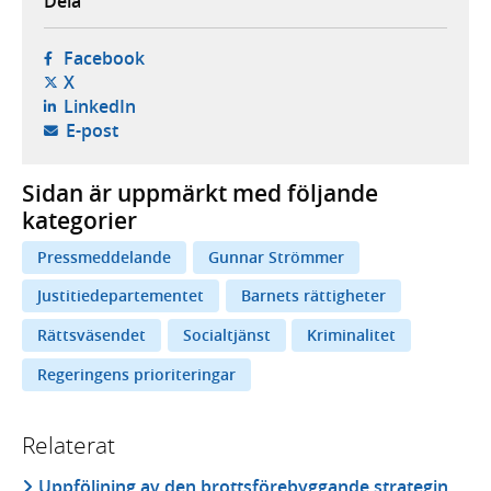
Dela
- öppnas i ny flik, extern webbplats,
Facebook
- öppnas i ny flik, extern webbplats,
X
- öppnas i ny flik, extern webbplats,
LinkedIn
- öppnar din e-postklient,
E-post
Sidan är uppmärkt med följande
kategorier
Pressmeddelande
Gunnar Strömmer
Justitiedepartementet
Barnets rättigheter
Rättsväsendet
Socialtjänst
Kriminalitet
Regeringens prioriteringar
Relaterat
Uppföljning av den brottsförebyggande strategin