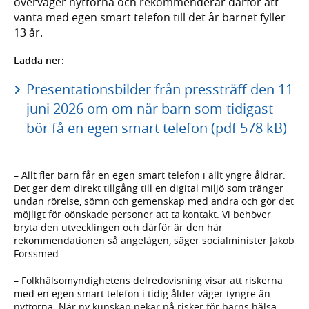
överväger nyttorna och rekommenderar därför att
vänta med egen smart telefon till det år barnet fyller
13 år.
Ladda ner:
Presentationsbilder från pressträff den 11
juni 2026 om om när barn som tidigast
bör få en egen smart telefon (pdf 578 kB)
– Allt fler barn får en egen smart telefon i allt yngre åldrar.
Det ger dem direkt tillgång till en digital miljö som tränger
undan rörelse, sömn och gemenskap med andra och gör det
möjligt för oönskade personer att ta kontakt. Vi behöver
bryta den utvecklingen och därför är den här
rekommendationen så angelägen, säger socialminister Jakob
Forssmed.
– Folkhälsomyndighetens delredovisning visar att riskerna
med en egen smart telefon i tidig ålder väger tyngre än
nyttorna. När ny kunskap pekar på risker för barns hälsa