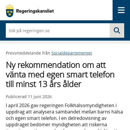
Me
När
Sö
du
börjar
skriva
så
Pressmeddelande från
Socialdepartementet
framträder
en
Ny rekommendation om att
lista
med
vänta med egen smart telefon
sökförslag
till minst 13 års ålder
Publicerad
11 juni 2026
I april 2026 gav regeringen Folkhälsomyndigheten i
uppdrag att analysera sambandet mellan barns hälsa
och egen smart telefon. I en delredovisning av
uppdraget bedömer myndigheten att riskerna