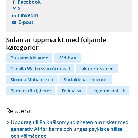
- öppnas i ny flik, extern webbplats,
Facebook
- öppnas i ny flik, extern webbplats,
X
- öppnas i ny flik, extern webbplats,
LinkedIn
- öppnar din e-postklient,
E-post
Sidan är uppmärkt med följande
kategorier
Pressmeddelande
Webb-tv
Camilla Waltersson Grönvall
Jakob Forssmed
Simona Mohamsson
Socialdepartementet
Barnets rättigheter
Folkhälsa
Ungdomspolitik
Relaterat
Uppdrag till Folkhälsomyndigheten om risker med
generativ AI för barns och ungas psykiska hälsa
och välmående