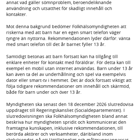
annat vad gäller sömnproblem, beroendeliknande
användning och utsatthet för skadligt innehåll och
kontakter.
Mot denna bakgrund bedömer Folkhälsomyndigheten att
riskerna med att barn har en egen smart telefon väger
tyngre än nyttorna. Rekommendationen lyder därför: vänta
med smart telefon till det år barnet fyller 13 år.
Samtidigt betonas att barn fortsatt kan ha tillgång till
enklare enheter för kontakt med föräldrar. För detta kan till
exempel en mobil utan internet användas. Barn under 13 år
kan även ta del av underhållning och spel via exempelvis
dator eller smart-tv i hemmet. Det är dock fortsatt viktigt att
följa tidigare rekommendationer om innehåll och skärmtid,
både för barn under och över 13 år.
Myndigheten ska senast den 18 december 2026 slutredovisa
uppdraget till Regeringskansliet (Socialdepartementet). I
slutredovisningen ska Folkhälsomyndigheten bland annat
beskriva hur myndigheten spridit och kommunicerat den
framtagna kunskapen, inklusive rekommendationen, till
berörda aktörer och verksamheter, däribland inom
skolväsendet, på ett lättillgängligt och målgruppsanpassat