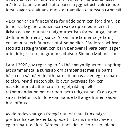
måste vi ta ansvar och sätta barns trygghet och välmående
först, säger socialtjänstminister Camilla Waltersson Grönvall.
– Det här är en frihetsfråga för både barn och föräldrar. Jag
tillhör själv generationen som växte upp med internet i
fickan och vet hur starkt algoritmer kan forma unga, innan
de hinner forma sig själva. Vi kan inte lämna varje familj
ensam mot techjättarnas affärsmodeller. Föräldrar behöver
stöd att sätta gränser, och barn behöver få vara barn, säger
utbildnings- och integrationsminister Simona Mohamsson.
I april 2026 gav regeringen Folkhälsomyndigheten i uppdrag
att sammanställa kunskap om sambandet mellan barns
hälsa och välmående och barns innehav av en egen smart
telefon. Myndigheten skulle även överväga för- och
nackdelar med att införa en regel, riktlinje eller
rekommendation om när barn som tidigast bör få en egen
smart telefon, och i förekommande fall ange hur en sådan
bör införas.
Av delredovisningen framgår att det inte finns några
positiva hälsoeffekter kopplade till barns innehav av en
egen smart telefon. Däremot finns desto fler risker, bland