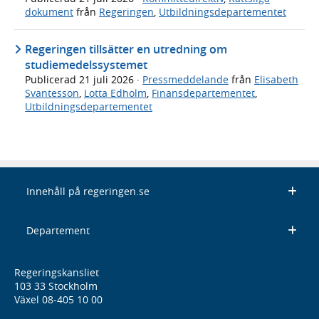
dokument
från
Regeringen
,
Utbildningsdepartementet
Regeringen tillsätter en utredning om
studiemedelssystemet
Publicerad
21 juli 2026
·
Pressmeddelande
från
Elisabeth
Svantesson
,
Lotta Edholm
,
Finansdepartementet
,
Utbildningsdepartementet
Innehåll på regeringen.se
Departement
Regeringskansliet
103 33 Stockholm
Växel 08-405 10 00