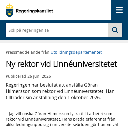
Me
När
Sö
du
börjar
skriva
så
Pressmeddelande från
Utbildningsdepartementet
framträder
en
Ny rektor vid Linnéuniversitetet
lista
med
sökförslag
Publicerad
26 juni 2026
Regeringen har beslutat att anställa Göran
Hilmersson som rektor vid Linnéuniversitetet. Han
tillträder sin anställning den 1 oktober 2026.
– Jag vill önska Göran Hilmersson lycka till i arbetet som
rektor vid Linnéuniversitetet. Hans breda erfarenhet från
olika ledningsuppdrag i universitetsvärlden gör honom väl