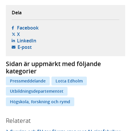
Dela
- öppnas i ny flik, extern webbplats,
Facebook
- öppnas i ny flik, extern webbplats,
X
- öppnas i ny flik, extern webbplats,
LinkedIn
- öppnar din e-postklient,
E-post
Sidan är uppmärkt med följande
kategorier
Pressmeddelande
Lotta Edholm
Utbildningsdepartementet
Högskola, forskning och rymd
Relaterat