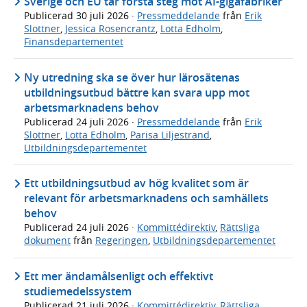
Sverige och EU tar första steg mot AI-gigafabriker
Publicerad
30 juli 2026
·
Pressmeddelande
från
Erik
Slottner
,
Jessica Rosencrantz
,
Lotta Edholm
,
Finansdepartementet
Ny utredning ska se över hur lärosätenas
utbildningsutbud bättre kan svara upp mot
arbetsmarknadens behov
Publicerad
24 juli 2026
·
Pressmeddelande
från
Erik
Slottner
,
Lotta Edholm
,
Parisa Liljestrand
,
Utbildningsdepartementet
Ett utbildningsutbud av hög kvalitet som är
relevant för arbetsmarknadens och samhällets
behov
Publicerad
24 juli 2026
·
Kommittédirektiv
,
Rättsliga
dokument
från
Regeringen
,
Utbildningsdepartementet
Ett mer ändamålsenligt och effektivt
studiemedelssystem
Publicerad
21 juli 2026
·
Kommittédirektiv
,
Rättsliga