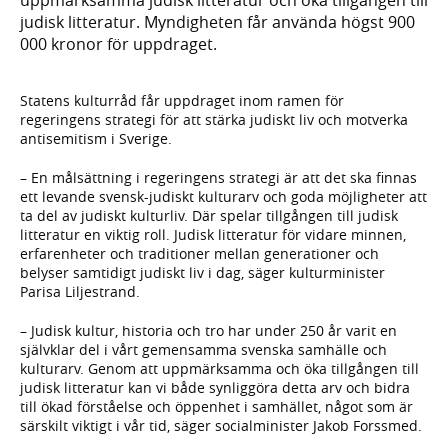
judisk litteratur. Myndigheten får använda högst 900
000 kronor för uppdraget.
Statens kulturråd får uppdraget inom ramen för
regeringens strategi för att stärka judiskt liv och motverka
antisemitism i Sverige.
– En målsättning i regeringens strategi är att det ska finnas
ett levande svensk-judiskt kulturarv och goda möjligheter att
ta del av judiskt kulturliv. Där spelar tillgången till judisk
litteratur en viktig roll. Judisk litteratur för vidare minnen,
erfarenheter och traditioner mellan generationer och
belyser samtidigt judiskt liv i dag, säger kulturminister
Parisa Liljestrand.
– Judisk kultur, historia och tro har under 250 år varit en
självklar del i vårt gemensamma svenska samhälle och
kulturarv. Genom att uppmärksamma och öka tillgången till
judisk litteratur kan vi både synliggöra detta arv och bidra
till ökad förståelse och öppenhet i samhället, något som är
särskilt viktigt i vår tid, säger socialminister Jakob Forssmed.