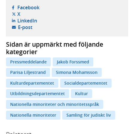
- öppnas i ny flik, extern webbplats,
Facebook
- öppnas i ny flik, extern webbplats,
X
- öppnas i ny flik, extern webbplats,
LinkedIn
- öppnar din e-postklient,
E-post
Sidan är uppmärkt med följande
kategorier
Pressmeddelande
Jakob Forssmed
Parisa Liljestrand
Simona Mohamsson
Kulturdepartementet
Socialdepartementet
Utbildningsdepartementet
Kultur
Nationella minoriteter och minoritetsspråk
Nationella minoriteter
Samling för judiskt liv