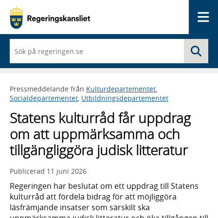
Me
När
Sö
du
börjar
skriva
så
Pressmeddelande från
Kulturdepartementet
,
framträder
Socialdepartementet
,
Utbildningsdepartementet
en
lista
Statens kulturråd får uppdrag
med
sökförslag
om att uppmärksamma och
tillgängliggöra judisk litteratur
Publicerad
11 juni 2026
Regeringen har beslutat om ett uppdrag till Statens
kulturråd att fördela bidrag för att möjliggöra
läsfrämjande insatser som särskilt ska
uppmärksamma judisk litteratur och öka tillgången till