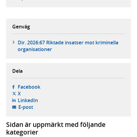
Genväg
Dir. 2026:67 Riktade insatser mot kriminella
organisationer
Dela
- öppnas i ny flik, extern webbplats,
Facebook
- öppnas i ny flik, extern webbplats,
X
- öppnas i ny flik, extern webbplats,
LinkedIn
- öppnar din e-postklient,
E-post
Sidan är uppmärkt med följande
kategorier