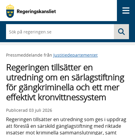
Me
När
Sö
du
börjar
skriva
så
Pressmeddelande från
Justitiedepartementet
framträder
en
Regeringen tillsätter en
lista
med
utredning om en särlagstiftning
sökförslag
för gängkriminella och ett mer
effektivt kronvittnessystem
Publicerad
03 juli 2026
Regeringen tillsätter en utredning som ges i uppdrag
att föreslå en särskild gänglagstiftning med riktade
insatser mot kriminella sammanslutningar, samt