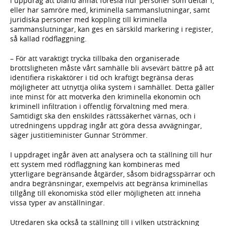
i uppdrag att bland annat föreslå hur personer som deltar i,
eller har samröre med, kriminella sammanslutningar, samt
juridiska personer med koppling till kriminella
sammanslutningar, kan ges en särskild markering i register,
så kallad rödflaggning.
– För att varaktigt trycka tillbaka den organiserade
brottsligheten måste vårt samhälle bli avsevärt bättre på att
identifiera riskaktörer i tid och kraftigt begränsa deras
möjligheter att utnyttja olika system i samhället. Detta gäller
inte minst för att motverka den kriminella ekonomin och
kriminell infiltration i offentlig förvaltning med mera.
Samtidigt ska den enskildes rättssäkerhet värnas, och i
utredningens uppdrag ingår att göra dessa avvägningar,
säger justitieminister Gunnar Strömmer.
I uppdraget ingår även att analysera och ta ställning till hur
ett system med rödflaggning kan kombineras med
ytterligare begränsande åtgärder, såsom bidragsspärrar och
andra begränsningar, exempelvis att begränsa kriminellas
tillgång till ekonomiska stöd eller möjligheten att inneha
vissa typer av anställningar.
Utredaren ska också ta ställning till i vilken utsträckning