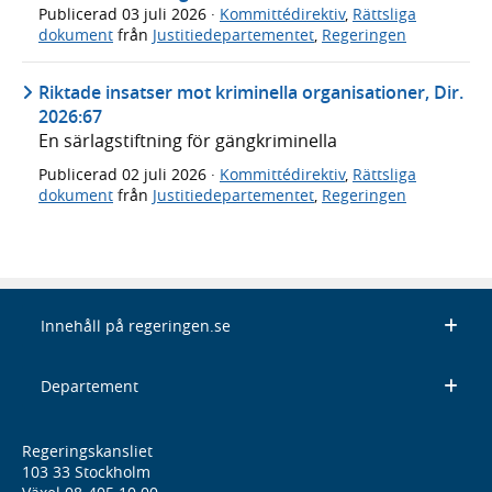
Publicerad
03 juli 2026
·
Kommittédirektiv
,
Rättsliga
dokument
från
Justitiedepartementet
,
Regeringen
Riktade insatser mot kriminella organisationer, Dir.
2026:67
En särlagstiftning för gängkriminella
Publicerad
02 juli 2026
·
Kommittédirektiv
,
Rättsliga
dokument
från
Justitiedepartementet
,
Regeringen
Innehåll på regeringen.se
Departement
Regeringskansliet
103 33 Stockholm