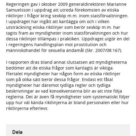
Regeringen gav i oktober 2009 generaldirektören Marianne
Samuelsson i uppdrag att utreda förekomsten av etiska
riktlinjer i frågor kring sexköp m.m. inom statsförvaltningen.
I uppdraget har ingått att kartlägga om och i vilken
utsträckning etiska riktlinjer som berör sexköp m.m. har
tagits fram av myndigheter inom statsförvaltningen och hur
dessa riktlinjer tillämpas i praktiken. Uppdraget utgör en del
i regeringens handlingsplan mot prostitution och
människohandel för sexuella ändamål (Skr. 2007/08:167).
I rapporten dras bland annat slutsatsen att myndigheterna
bedömer att de etiska frågor som kartlagts är viktiga.
Flertalet myndigheter har någon form av etiska riktlinjer
som på olika sätt berör dessa frågor. Endast ett fåtal
myndigheter har däremot tydliga regler och tydliga
beskrivningar av vad konsekvenserna blir av att inte följa
reglerna. Det är även få myndigheter som systematiskt följer
upp hur väl kända riktlinjerna är bland personalen eller hur
riktlinjerna efterlevs.
Dela