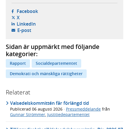
- öppnas i ny flik, extern webbplats,
Facebook
- öppnas i ny flik, extern webbplats,
X
- öppnas i ny flik, extern webbplats,
LinkedIn
- öppnar din e-postklient,
E-post
Sidan är uppmärkt med följande
kategorier:
Rapport
Socialdepartementet
Demokrati och mänskliga rättigheter
Relaterat
Valsedelskommittén får förlängd tid
Publicerad
06 augusti 2026
·
Pressmeddelande
från
Gunnar Strömmer
,
Justitiedepartementet