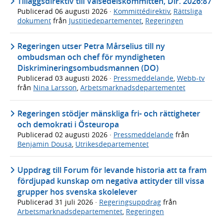
Tilläggsdirektiv till Valsedelskommittén, Dir. 2026:87
Publicerad
06 augusti 2026
·
Kommittédirektiv
,
Rättsliga
dokument
från
Justitiedepartementet
,
Regeringen
Regeringen utser Petra Mårselius till ny
ombudsman och chef för myndigheten
Diskrimineringsombudsmannen (DO)
Publicerad
03 augusti 2026
·
Pressmeddelande
,
Webb-tv
från
Nina Larsson
,
Arbetsmarknadsdepartementet
Regeringen stödjer mänskliga fri- och rättigheter
och demokrati i Östeuropa
Publicerad
02 augusti 2026
·
Pressmeddelande
från
Benjamin Dousa
,
Utrikesdepartementet
Uppdrag till Forum för levande historia att ta fram
fördjupad kunskap om negativa attityder till vissa
grupper hos svenska skolelever
Publicerad
31 juli 2026
·
Regeringsuppdrag
från
Arbetsmarknadsdepartementet
,
Regeringen