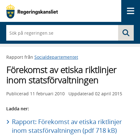
Me
När
Sö
du
börjar
skriva
så
Rapport från
Socialdepartementet
framträder
en
Förekomst av etiska riktlinjer
lista
med
inom statsförvaltningen
sökförslag
Publicerad
11 februari 2010
Uppdaterad
02 april 2015
Ladda ner:
Rapport: Förekomst av etiska riktlinjer
inom statsförvaltningen (pdf 718 kB)