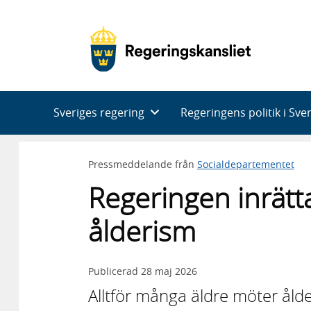
Huvudnavigering
Sveriges regering
Regeringens politik i Sve
Pressmeddelande från
Socialdepartementet
Regeringen inrätta
ålderism
Publicerad
28 maj 2026
Alltför många äldre möter ålde