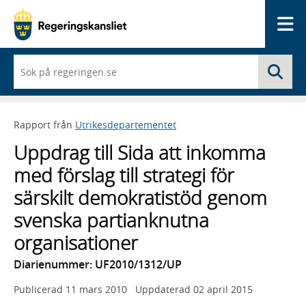
Me
När
Sö
du
börjar
skriva
så
Rapport från
Utrikesdepartementet
framträder
en
Uppdrag till Sida att inkomma
lista
med
med förslag till strategi för
sökförslag
särskilt demokratistöd genom
svenska partianknutna
organisationer
Diarienummer: UF2010/1312/UP
Publicerad
11 mars 2010
Uppdaterad
02 april 2015