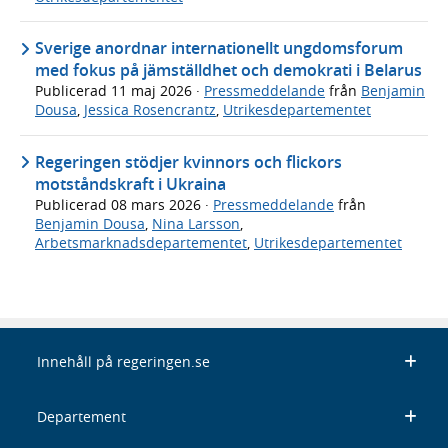
Sverige anordnar internationellt ungdomsforum
med fokus på jämställdhet och demokrati i Belarus
Publicerad
11 maj 2026
·
Pressmeddelande
från
Benjamin
Dousa
,
Jessica Rosencrantz
,
Utrikesdepartementet
Regeringen stödjer kvinnors och flickors
motståndskraft i Ukraina
Publicerad
08 mars 2026
·
Pressmeddelande
från
Benjamin Dousa
,
Nina Larsson
,
Arbetsmarknadsdepartementet
,
Utrikesdepartementet
Innehåll på regeringen.se
Departement