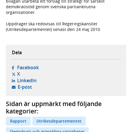
bilagan utarbeta ett förslag till strategi för särskilt
demokratistöd genom svenska partianknutna
organisationer.
Uppdraget ska redovisas till Regeringskansliet
(Utrikesdepartementet) senast den 24 maj 2010.
Dela
- öppnas i ny flik, extern webbplats,
Facebook
- öppnas i ny flik, extern webbplats,
X
- öppnas i ny flik, extern webbplats,
LinkedIn
- öppnar din e-postklient,
E-post
Sidan är uppmärkt med följande
kategorier:
Rapport
Utrikesdepartementet
Demokrati och mänskliga rättigheter