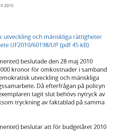
il 2015
k utveckling och mänskliga rättigheter
ete UF2010/60198/UP (pdf 45 kB)
mentet) beslutade den 28 maj 2010
0 000 kronor för omkostnader i samband
demokratisk utveckling och mänskliga
ngssamarbete. Då efterfrågan på policyn
 exemplaren tagit slut behövs nytryck av
iksom tryckning av faktablad på samma
entet) beslutar att för budgetåret 2010