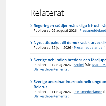
Relaterat
Regeringen stödjer mänskliga fri- och r
Publicerad
02 augusti 2026
·
Pressmeddelan
Nytt stödpaket till demokratisk utveckli
Publicerad
12 juni 2026
·
Pressmeddelande
f
Sverige och Indien breddar och fördjupa
Publicerad
17 maj 2026
·
Artikel
från
Maria M
Utrikesdepartementet
Sverige anordnar internationellt ungdo
Belarus
Publicerad
11 maj 2026
·
Pressmeddelande
f
Utrikesdepartementet