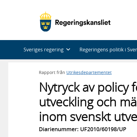
Huvudnavigering
Sveriges regering
Regeringens politik i Sve
Rapport från
Utrikesdepartementet
Nytryck av policy 
utveckling och män
inom svenskt utv
Diarienummer: UF2010/60198/UP