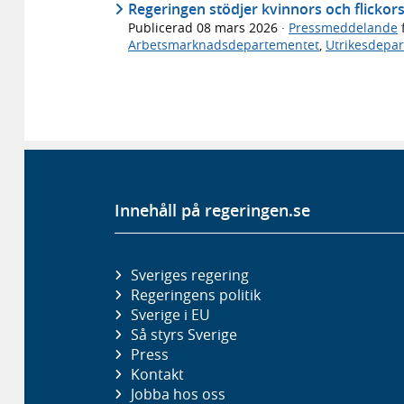
Regeringen stödjer kvinnors och flickor
Publicerad
08 mars 2026
·
Pressmeddelande
Arbetsmarknadsdepartementet
,
Utrikesdepa
Innehåll på regeringen.se
Sveriges regering
Regeringens politik
Sverige i EU
Så styrs Sverige
Press
Kontakt
Jobba hos oss