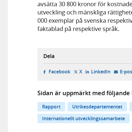
avsätta 30 800 kronor för kostnade
utveckling och mänskliga rättighe
000 exemplar på svenska respektiv
faktablad på respektive språk.
Dela
- öppnas i ny flik, extern w
- öppnas i ny flik, ext
- öppnas i
Facebook
X
LinkedIn
E-pos
Sidan är uppmärkt med följande 
Rapport
Utrikesdepartementet
Internationellt utvecklingssamarbete