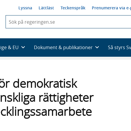
Lyssna
Lättläst
Teckenspråk
Prenumerera via e-
När
du
börjar
skriva
så
rige & EU
Dokument & publikationer
Så styrs S
framträder
en
lista
med
sökförslag
för demokratisk
skliga rättigheter
ecklingssamarbete