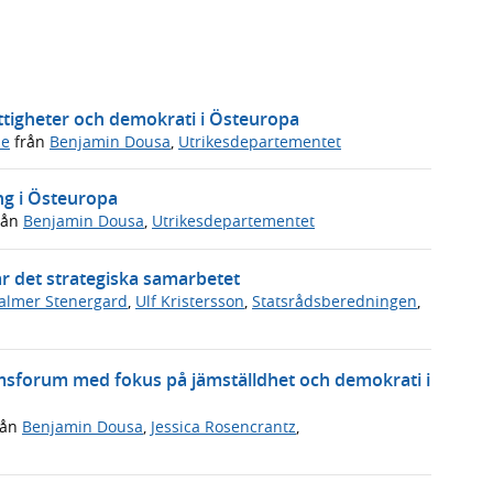
ättigheter och demokrati i Östeuropa
de
från
Benjamin Dousa
,
Utrikesdepartementet
ng i Östeuropa
rån
Benjamin Dousa
,
Utrikesdepartementet
r det strategiska samarbetet
almer Stenergard
,
Ulf Kristersson
,
Statsrådsberedningen
,
msforum med fokus på jämställdhet och demokrati i
rån
Benjamin Dousa
,
Jessica Rosencrantz
,