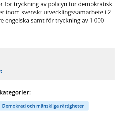
r för tryckning av policyn för demokratisk
ter inom svenskt utvecklingssamarbete i 2
e engelska samt för tryckning av 1 000
ebbplats,
ern webbplats,
 ny flik, extern webbplats,
- öppnar din e-postklient,
t
kategorier:
Demokrati och mänskliga rättigheter