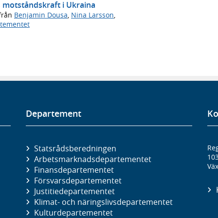
s motståndskraft i Ukraina
från
Benjamin Dousa
,
Nina Larsson
,
rtementet
Departement
Ko
Statsrådsberedningen
Reg
10
Arbetsmarknads­departementet
Väx
Finans­departementet
Försvars­departementet
Justitie­departementet
Klimat- och näringslivs­departementet
Kultur­departementet