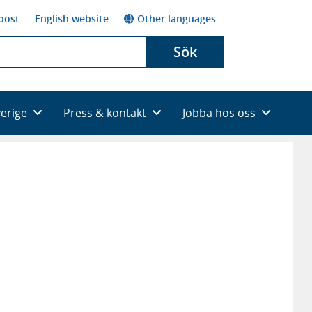
post
English website
Other languages
Sök
verige
Press & kontakt
Jobba hos oss