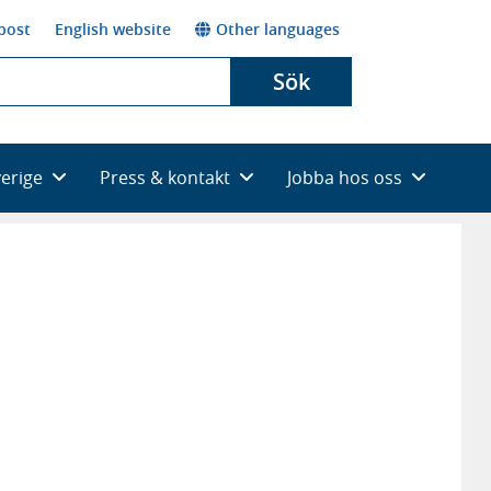
post
English website
Other languages
Sök
verige
Press & kontakt
Jobba hos oss