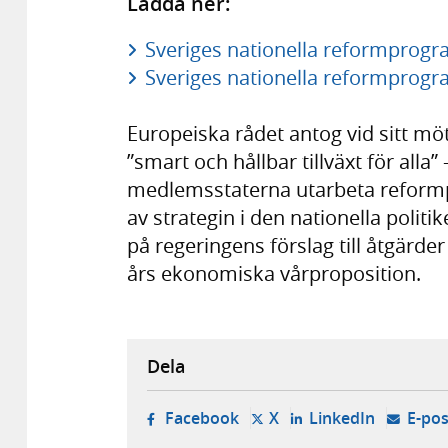
Ladda ner:
Sveriges nationella reformprogr
Sveriges nationella reformprogr
Europeiska rådet antog vid sitt möt
”smart och hållbar tillväxt för alla”
medlemsstaterna utarbeta refor
av strategin i den nationella poli
på regeringens förslag till åtgärde
års ekonomiska vårproposition.
Dela
- öppnas i ny flik, extern w
- öppnas i ny flik, ext
- öppnas i
Facebook
X
LinkedIn
E-pos