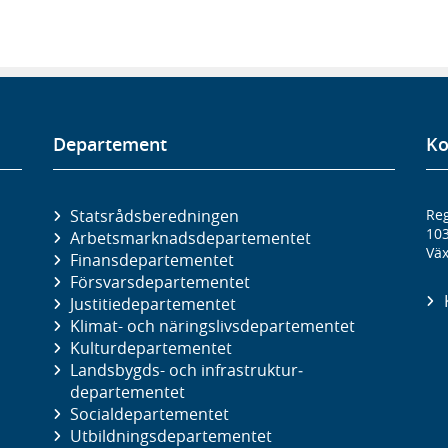
Departement
Ko
Statsrådsberedningen
Reg
10
Arbetsmarknads­departementet
Väx
Finans­departementet
Försvars­departementet
Justitie­departementet
Klimat- och näringslivs­departementet
Kultur­departementet
Landsbygds- och infrastruktur­
departementet
Social­departementet
Utbildnings­departementet