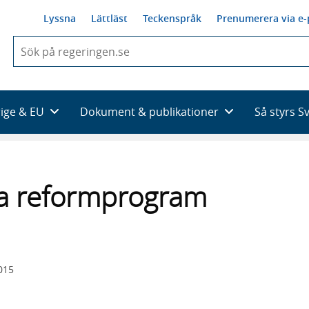
Lyssna
Lättläst
Teckenspråk
Prenumerera via e-
När
du
börjar
skriva
så
rige & EU
Dokument & publikationer
Så styrs S
framträder
en
lista
med
sökförslag
la reformprogram
015