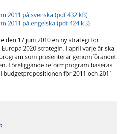
am 2011 på svenska (pdf 432 kB)
am 2011 på engelska (pdf 424 kB)
e den 17 juni 2010 en ny strategi för
 - Europa 2020-strategin. I april varje år ska
mprogram som presenterar genomförandet
tiken. Föreliggande reformprogram baseras
r i budgetpropositionen för 2011 och 2011
ebbplats,
ern webbplats,
 ny flik, extern webbplats,
- öppnar din e-postklient,
t