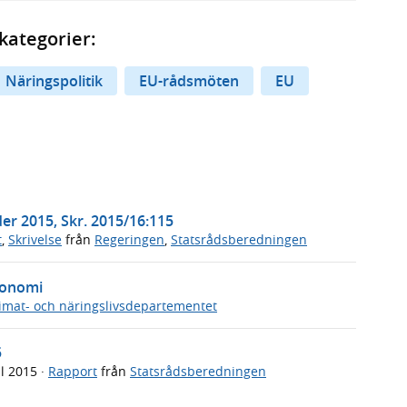
kategorier:
Näringspolitik
EU-rådsmöten
EU
r 2015, Skr. 2015/16:115
t
,
Skrivelse
från
Regeringen
,
Statsrådsberedningen
konomi
imat- och näringslivsdepartementet
5
il 2015
·
Rapport
från
Statsrådsberedningen