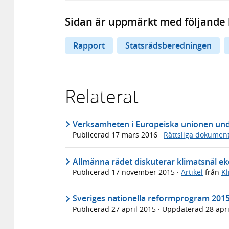
Sidan är uppmärkt med följande 
Rapport
Statsrådsberedningen
Relaterat
Verksamheten i Europeiska unionen unde
Publicerad
17 mars 2016
·
Rättsliga dokumen
Allmänna rådet diskuterar klimatsnål e
Publicerad
17 november 2015
·
Artikel
från
Kl
Sveriges nationella reformprogram 201
Publicerad
27 april 2015
· Uppdaterad
28 apr