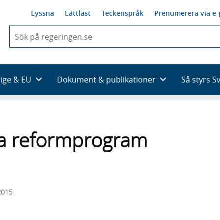
Lyssna
Lättläst
Teckenspråk
Prenumerera via e-
När
du
börjar
skriva
så
rige & EU
Dokument & publikationer
Så styrs S
framträder
en
lista
med
sökförslag
la reformprogram
2015