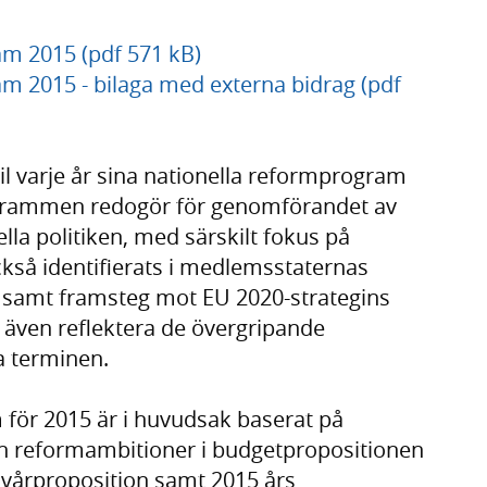
am 2015 (pdf 571 kB)
m 2015 - bilaga med externa bidrag (pdf
l varje år sina nationella reformprogram
grammen redogör för genomförandet av
lla politiken, med särskilt fokus på
så identifierats i medlemsstaternas
samt framsteg mot EU 2020-strategins
 även reflektera de övergripande
a terminen.
 för 2015 är i huvudsak baserat på
och reformambitioner i budgetpropositionen
vårproposition samt 2015 års