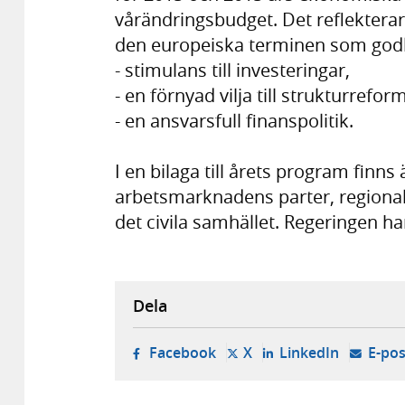
vårändringsbudget. Det reflekterar
den europeiska terminen som godk
- stimulans till investeringar,
- en förnyad vilja till strukturrefo
- en ansvarsfull finanspolitik.
I en bilaga till årets program fin
arbetsmarknadens parter, regionala
det civila samhället. Regeringen har 
Dela
- öppnas i ny flik, extern w
- öppnas i ny flik, ext
- öppnas i
Facebook
X
LinkedIn
E-pos