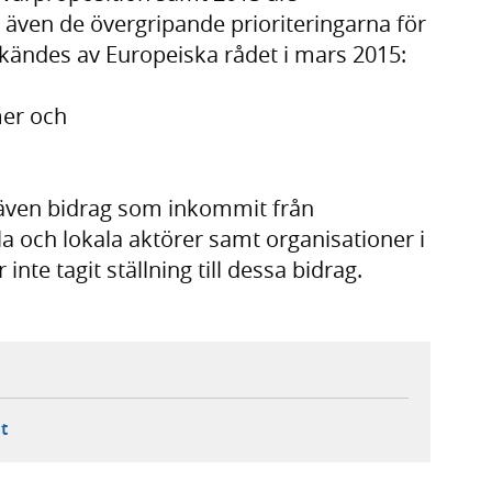
 även de övergripande prioriteringarna för
ändes av Europeiska rådet i mars 2015:
rmer och
ns även bidrag som inkommit från
 och lokala aktörer samt organisationer i
inte tagit ställning till dessa bidrag.
ebbplats,
ern webbplats,
 ny flik, extern webbplats,
- öppnar din e-postklient,
t