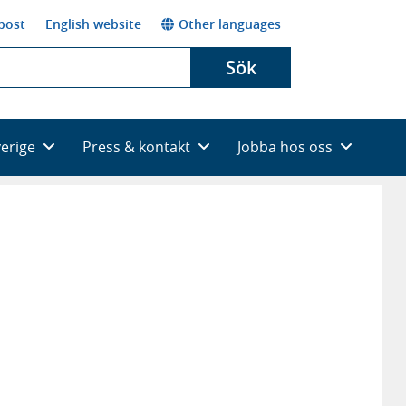
post
English website
Other languages
Sök
verige
Press & kontakt
Jobba hos oss