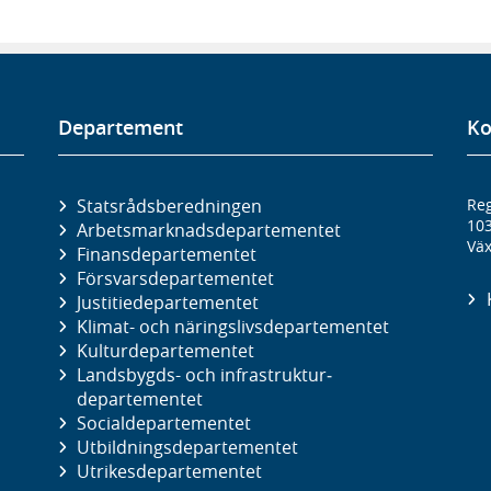
Departement
Ko
Statsrådsberedningen
Reg
10
Arbetsmarknads­departementet
Väx
Finans­departementet
Försvars­departementet
Justitie­departementet
Klimat- och näringslivs­departementet
Kultur­departementet
Landsbygds- och infrastruktur­
departementet
Social­departementet
Utbildnings­departementet
Utrikes­departementet