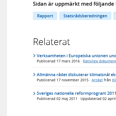
Sidan är uppmärkt med följande 
Rapport
Statsrådsberedningen
Relaterat
Verksamheten i Europeiska unionen unde
Publicerad
17 mars 2016
·
Rättsliga dokumen
Allmänna rådet diskuterar klimatsnål e
Publicerad
17 november 2015
·
Artikel
från
Kl
Sveriges nationella reformprogram 201
Publicerad
02 maj 2011
· Uppdaterad
02 apri