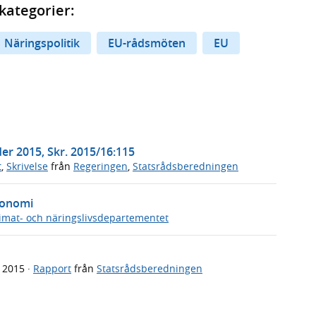
kategorier:
Näringspolitik
EU-rådsmöten
EU
r 2015, Skr. 2015/16:115
t
,
Skrivelse
från
Regeringen
,
Statsrådsberedningen
konomi
imat- och näringslivsdepartementet
1
l 2015
·
Rapport
från
Statsrådsberedningen