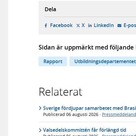
Dela
- öppnas i ny flik, extern w
- öppnas i ny flik, ext
- öppnas i
Facebook
X
LinkedIn
E-pos
Sidan är uppmärkt med följande 
Rapport
Utbildningsdepartementet
Relaterat
Sverige fördjupar samarbetet med Brasi
Publicerad
06 augusti 2026
·
Pressmeddelan
Valsedelskommittén får förlängd tid