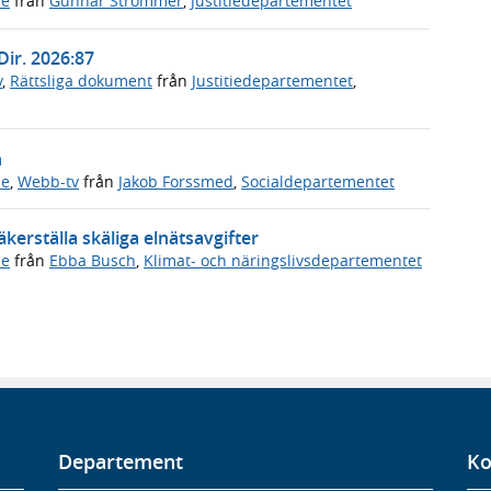
de
från
Gunnar Strömmer
,
Justitiedepartementet
Dir. 2026:87
v
,
Rättsliga dokument
från
Justitiedepartementet
,
n
de
,
Webb-tv
från
Jakob Forssmed
,
Socialdepartementet
kerställa skäliga elnätsavgifter
de
från
Ebba Busch
,
Klimat- och näringslivsdepartementet
Departement
Ko