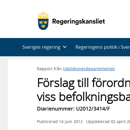
Huvudnavigering
Sveriges regering
Regeringens politik i Sve
Rapport från
Utbildningsdepartementet
Förslag till förord
viss befolkningsb
Diarienummer: U2012/3414/F
Publicerad
14 juni 2012
Uppdaterad
02 april 