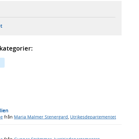
ebbplats,
ern webbplats,
 ny flik, extern webbplats,
- öppnar din e-postklient,
t
kategorier:
lien
de
från
Maria Malmer Stenergard
,
Utrikesdepartementet