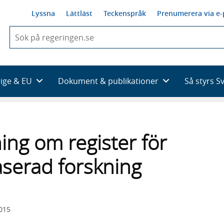
Lyssna
Lättläst
Teckenspråk
Prenumerera via e-
När
du
börjar
skriva
så
rige & EU
Dokument & publikationer
Så styrs S
framträder
en
lista
med
sökförslag
ning om register för
aserad forskning
2015