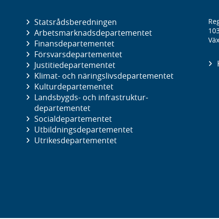
Statsrådsberedningen
Reg
10
Arbetsmarknads­departementet
Väx
Finans­departementet
Försvars­departementet
Justitie­departementet
Klimat- och näringslivs­departementet
Kultur­departementet
Landsbygds- och infrastruktur­
departementet
Social­departementet
Utbildnings­departementet
Utrikes­departementet