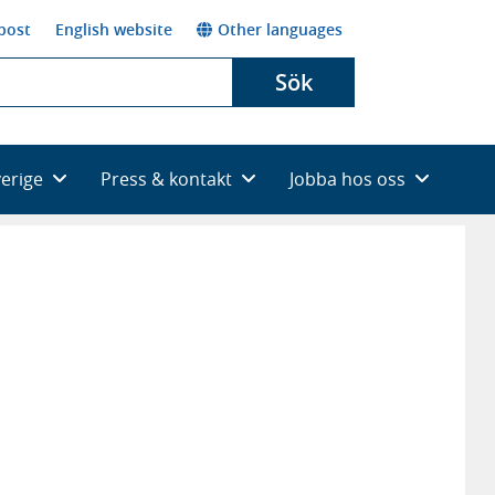
post
English website
Other languages
Sök
verige
Press & kontakt
Jobba hos oss