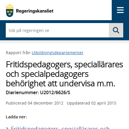
Me
När
Sö
du
börjar
skriva
så
Rapport från
Utbildningsdepartementet
framträder
en
Fritidspedagogers, speciallärares
lista
med
och specialpedagogers
sökförslag
behörighet att undervisa m.m.
Diarienummer: U2012/6626/S
Publicerad
04 december 2012
Uppdaterad
02 april 2015
Ladda ner:
Fritidspedagogers, speciallärares och