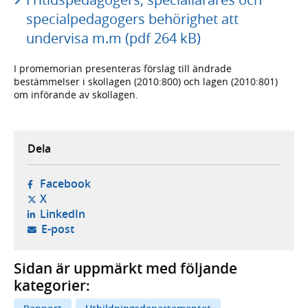
specialpedagogers behörighet att
undervisa m.m (pdf 264 kB)
I promemorian presenteras förslag till ändrade
bestämmelser i skollagen (2010:800) och lagen (2010:801)
om införande av skollagen.
Dela
- öppnas i ny flik, extern webbplats,
Facebook
- öppnas i ny flik, extern webbplats,
X
- öppnas i ny flik, extern webbplats,
LinkedIn
- öppnar din e-postklient,
E-post
Sidan är uppmärkt med följande
kategorier: