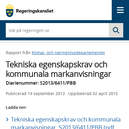
Me
När
Sö
du
börjar
skriva
så
Rapport från
Klimat- och näringslivsdepartementet
framträder
en
Tekniska egenskapskrav och
lista
med
kommunala markanvisningar
sökförslag
Diarienummer: S2013/6411/PBB
Publicerad
19 september 2013
Uppdaterad
02 april 2015
Ladda ner:
Tekniska egenskapskrav och kommunala
markanvisningar, S2013/6411/PBB (pdf