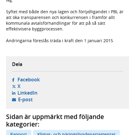
Syftet med både den nya lagen och förtydligandet i PBL är
att öka transparensen och konkurrensen i framför allt
kommunala avtalsförhandlingar för att på så sätt
effektivisera byggprocessen.
Ändringarna föreslås träda i kraft den 1 januari 2015.
Dela
- öppnas i ny flik, extern webbplats,
Facebook
- öppnas i ny flik, extern webbplats,
X
- öppnas i ny flik, extern webbplats,
LinkedIn
- öppnar din e-postklient,
E-post
Sidan är uppmärkt med följande
kategorier:
Rapport
Klimat- och näringslivsdepartementet