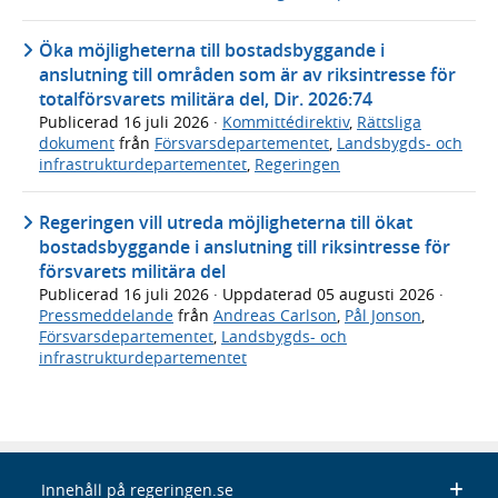
Öka möjligheterna till bostadsbyggande i
anslutning till områden som är av riksintresse för
totalförsvarets militära del, Dir. 2026:74
Publicerad
16 juli 2026
·
Kommittédirektiv
,
Rättsliga
dokument
från
Försvarsdepartementet
,
Landsbygds- och
infrastrukturdepartementet
,
Regeringen
Regeringen vill utreda möjligheterna till ökat
bostadsbyggande i anslutning till riksintresse för
försvarets militära del
Publicerad
16 juli 2026
· Uppdaterad
05 augusti 2026
·
Pressmeddelande
från
Andreas Carlson
,
Pål Jonson
,
Försvarsdepartementet
,
Landsbygds- och
infrastrukturdepartementet
Innehåll på regeringen.se