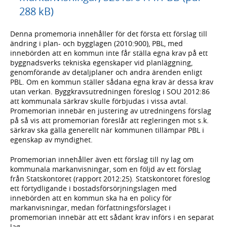
288 kB)
Denna promemoria innehåller för det första ett förslag till
ändring i plan- och bygglagen (2010:900), PBL, med
innebörden att en kommun inte får ställa egna krav på ett
byggnadsverks tekniska egenskaper vid planläggning,
genomförande av detaljplaner och andra ärenden enligt
PBL. Om en kommun ställer sådana egna krav är dessa krav
utan verkan. Byggkravsutredningen föreslog i SOU 2012:86
att kommunala särkrav skulle förbjudas i vissa avtal.
Promemorian innebär en justering av utredningens förslag
på så vis att promemorian föreslår att regleringen mot s.k.
särkrav ska gälla generellt när kommunen tillämpar PBL i
egenskap av myndighet.
Promemorian innehåller även ett förslag till ny lag om
kommunala markanvisningar, som en följd av ett förslag
från Statskontoret (rapport 2012:25). Statskontoret föreslog
ett förtydligande i bostadsförsörjningslagen med
innebörden att en kommun ska ha en policy för
markanvisningar, medan författningsförslaget i
promemorian innebär att ett sådant krav införs i en separat
lag.