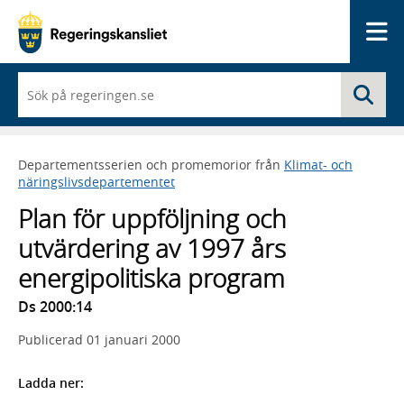
Me
När
Sö
du
börjar
skriva
så
Departementsserien och promemorior från
Klimat- och
framträder
näringslivsdepartementet
en
lista
Plan för uppföljning och
med
sökförslag
utvärdering av 1997 års
energipolitiska program
Ds 2000:14
Publicerad
01 januari 2000
Ladda ner: