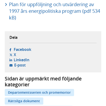
Plan för uppföljning och utvärdering av
1997 års energipolitiska program (pdf 534
kB)
Dela
- öppnas i ny flik, extern webbplats,
Facebook
- öppnas i ny flik, extern webbplats,
X
- öppnas i ny flik, extern webbplats,
LinkedIn
- öppnar din e-postklient,
E-post
Sidan är uppmärkt med följande
kategorier
Departementsserien och promemorior
Rättsliga dokument