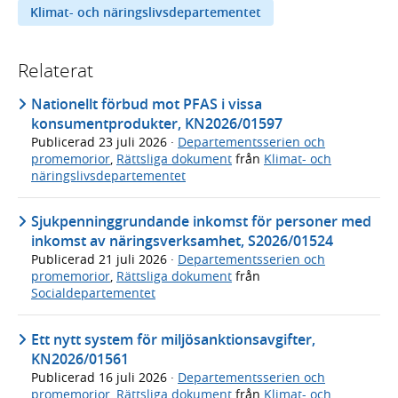
Klimat- och näringslivsdepartementet
Relaterat
Nationellt förbud mot PFAS i vissa
konsumentprodukter, KN2026/01597
Publicerad
23 juli 2026
·
Departementsserien och
promemorior
,
Rättsliga dokument
från
Klimat- och
näringslivsdepartementet
Sjukpenninggrundande inkomst för personer med
inkomst av näringsverksamhet, S2026/01524
Publicerad
21 juli 2026
·
Departementsserien och
promemorior
,
Rättsliga dokument
från
Socialdepartementet
Ett nytt system för miljösanktionsavgifter,
KN2026/01561
Publicerad
16 juli 2026
·
Departementsserien och
promemorior
,
Rättsliga dokument
från
Klimat- och