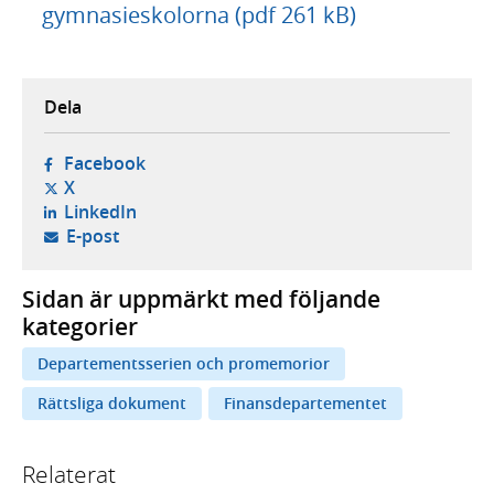
gymnasieskolorna (pdf 261 kB)
Dela
- öppnas i ny flik, extern webbplats,
Facebook
- öppnas i ny flik, extern webbplats,
X
- öppnas i ny flik, extern webbplats,
LinkedIn
- öppnar din e-postklient,
E-post
Sidan är uppmärkt med följande
kategorier
Departementsserien och promemorior
Rättsliga dokument
Finansdepartementet
Relaterat