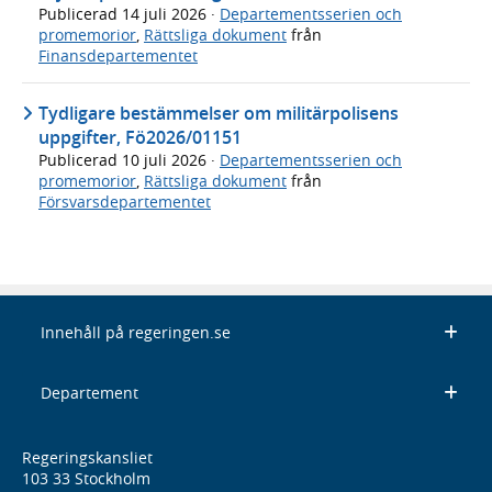
Publicerad
14 juli 2026
·
Departementsserien och
promemorior
,
Rättsliga dokument
från
Finansdepartementet
Tydligare bestämmelser om militärpolisens
uppgifter, Fö2026/01151
Publicerad
10 juli 2026
·
Departementsserien och
promemorior
,
Rättsliga dokument
från
Försvarsdepartementet
Innehåll på regeringen.se
Departement
Regeringskansliet
103 33 Stockholm