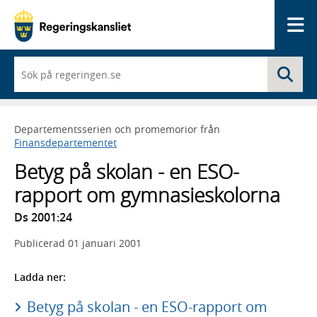
Me
När
Sö
du
börjar
skriva
så
Departementsserien och promemorior från
framträder
Finansdepartementet
en
lista
Betyg på skolan - en ESO-
med
sökförslag
rapport om gymnasieskolorna
Ds 2001:24
Publicerad
01 januari 2001
Ladda ner:
Betyg på skolan - en ESO-rapport om