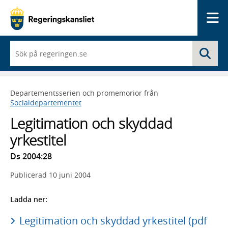
Me
När
Sö
du
börjar
skriva
så
Departementsserien och promemorior från
framträder
Socialdepartementet
en
lista
Legitimation och skyddad
med
sökförslag
yrkestitel
Ds 2004:28
Publicerad
10 juni 2004
Ladda ner:
Legitimation och skyddad yrkestitel (pdf