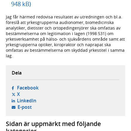
948 kB)
Jag får härmed redovisa resultatet av utredningen och bl.a.
föreslå att yrkesgrupperna audionomer, biomedicinska
analytiker, dietister och ortopedingenjörer ska omfattas av
bestämmelserna om legitimation i lagen (1998:531) om
yrkesverksamhet på hälso- och sjukvårdens område samt att
yrkesgrupperna optiker, kiropraktor och naprapat ska
omfattas av bestämmelserna om skyddad yrkestitel i samma
lag.
Dela
- öppnas i ny flik, extern webbplats,
Facebook
- öppnas i ny flik, extern webbplats,
X
- öppnas i ny flik, extern webbplats,
LinkedIn
- öppnar din e-postklient,
E-post
Sidan är uppmärkt med följande