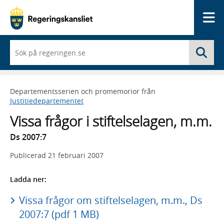
Me
När
Sö
du
börjar
skriva
så
Departementsserien och promemorior från
framträder
Justitiedepartementet
en
lista
Vissa frågor i stiftelselagen, m.m.
med
sökförslag
Ds 2007:7
Publicerad
21 februari 2007
Ladda ner:
Vissa frågor om stiftelselagen, m.m., Ds
2007:7 (pdf 1 MB)