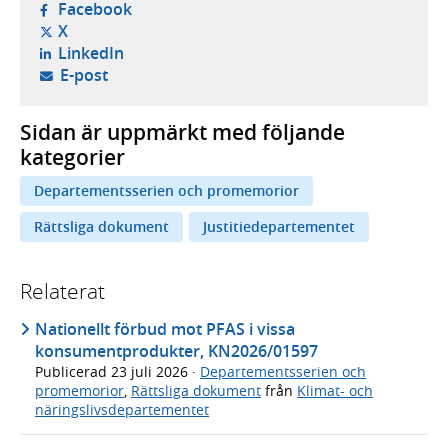
- öppnas i ny flik, extern webbplats,
Facebook
- öppnas i ny flik, extern webbplats,
X
- öppnas i ny flik, extern webbplats,
LinkedIn
- öppnar din e-postklient,
E-post
Sidan är uppmärkt med följande
kategorier
Departementsserien och promemorior
Rättsliga dokument
Justitiedepartementet
Relaterat
Nationellt förbud mot PFAS i vissa
konsumentprodukter, KN2026/01597
Publicerad
23 juli 2026
·
Departementsserien och
promemorior
,
Rättsliga dokument
från
Klimat- och
näringslivsdepartementet