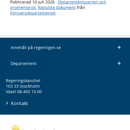
Publicerad
10 juli 2026
·
Departementsserien och
promemorior
,
Rättsliga dokument
från
Försvarsdepartementet
Innehåll på regeringen.se
Departement
Regeringskansliet
103 33 Stockholm
Växel 08-405 10 00
Kontakt