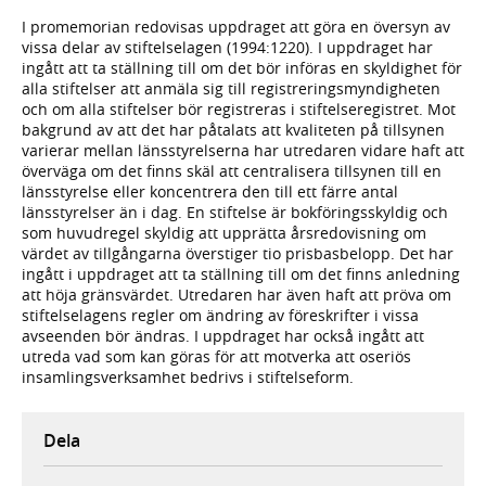
I promemorian redovisas uppdraget att göra en översyn av
vissa delar av stiftelselagen (1994:1220). I uppdraget har
ingått att ta ställning till om det bör införas en skyldighet för
alla stiftelser att anmäla sig till registreringsmyndigheten
och om alla stiftelser bör registreras i stiftelseregistret. Mot
bakgrund av att det har påtalats att kvaliteten på tillsynen
varierar mellan länsstyrelserna har utredaren vidare haft att
överväga om det finns skäl att centralisera tillsynen till en
länsstyrelse eller koncentrera den till ett färre antal
länsstyrelser än i dag. En stiftelse är bokföringsskyldig och
som huvudregel skyldig att upprätta årsredovisning om
värdet av tillgångarna överstiger tio prisbasbelopp. Det har
ingått i uppdraget att ta ställning till om det finns anledning
att höja gränsvärdet. Utredaren har även haft att pröva om
stiftelselagens regler om ändring av föreskrifter i vissa
avseenden bör ändras. I uppdraget har också ingått att
utreda vad som kan göras för att motverka att oseriös
insamlingsverksamhet bedrivs i stiftelseform.
Dela