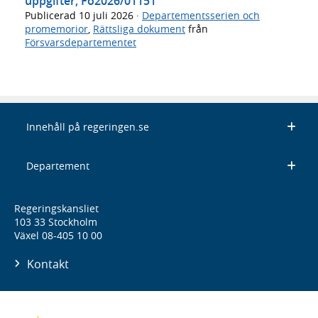
uppgifter, Fö2026/01151
Publicerad
10 juli 2026
·
Departementsserien och
promemorior
,
Rättsliga dokument
från
Försvarsdepartementet
Innehåll på regeringen.se
Departement
Regeringskansliet
103 33 Stockholm
Växel 08-405 10 00
Kontakt