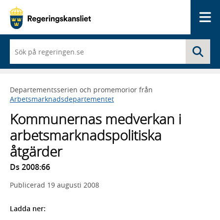
Me
När
Sö
du
börjar
skriva
så
Departementsserien och promemorior från
framträder
Arbetsmarknadsdepartementet
en
lista
Kommunernas medverkan i
med
sökförslag
arbetsmarknadspolitiska
åtgärder
Ds 2008:66
Publicerad
19 augusti 2008
Ladda ner: