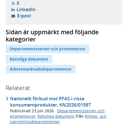
- öppnas i ny flik, extern webbplats,
X
- öppnas i ny flik, extern webbplats,
LinkedIn
- öppnar din e-postklient,
E-post
Sidan är uppmärkt med följande
kategorier
Departementsserien och promemorior
Rättsliga dokument
Arbetsmarknadsdepartementet
Relaterat
Nationellt förbud mot PFAS i vissa
konsumentprodukter, KN2026/01597
Publicerad
23 juli 2026
·
Departementsserien och
promemorior
,
Rättsliga dokument
från
Klimat- och
näringslivsdepartementet