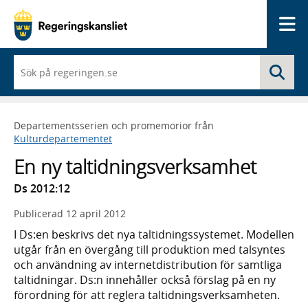
Me
När
Sö
du
börjar
skriva
så
Departementsserien och promemorior från
framträder
Kulturdepartementet
en
lista
En ny taltidningsverksamhet
med
sökförslag
Ds 2012:12
Publicerad
12 april 2012
I Ds:en beskrivs det nya taltidningssystemet. Modellen
utgår från en övergång till produktion med talsyntes
och användning av internetdistribution för samtliga
taltidningar. Ds:n innehåller också förslag på en ny
förordning för att reglera taltidningsverksamheten.