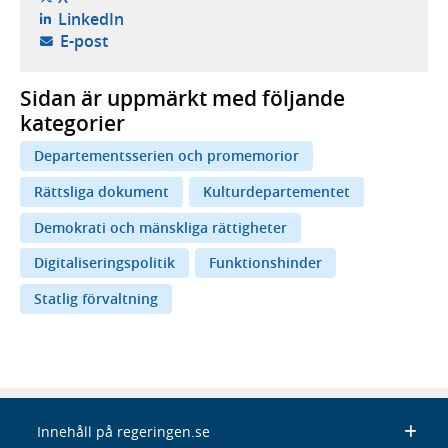
- öppnas i ny flik, extern webbplats,
LinkedIn
- öppnar din e-postklient,
E-post
Sidan är uppmärkt med följande
kategorier
Departementsserien och promemorior
Rättsliga dokument
Kulturdepartementet
Demokrati och mänskliga rättigheter
Digitaliseringspolitik
Funktionshinder
Statlig förvaltning
Innehåll på regeringen.se