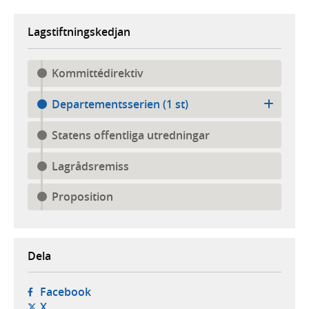
Lagstiftningskedjan
Kommittédirektiv
Departementsserien (1 st)
Statens offentliga utredningar
Lagrådsremiss
Proposition
Dela
- öppnas i ny flik, extern webbplats,
Facebook
- öppnas i ny flik, extern webbplats,
X