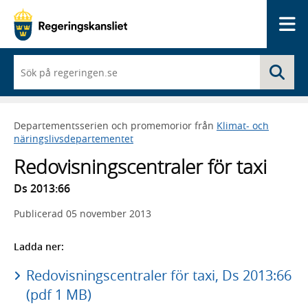
Me
När
Sö
du
börjar
skriva
så
Departementsserien och promemorior från
Klimat- och
framträder
näringslivsdepartementet
en
lista
Redovisningscentraler för taxi
med
sökförslag
Ds 2013:66
Publicerad
05 november 2013
Ladda ner:
Redovisningscentraler för taxi, Ds 2013:66
(pdf 1 MB)