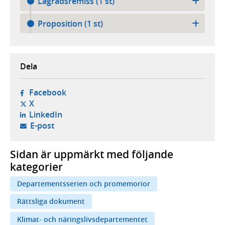
Lagrådsremiss (1 st)
Proposition (1 st)
Dela
- öppnas i ny flik, extern webbplats,
Facebook
- öppnas i ny flik, extern webbplats,
X
- öppnas i ny flik, extern webbplats,
LinkedIn
- öppnar din e-postklient,
E-post
Sidan är uppmärkt med följande
kategorier
Departementsserien och promemorior
Rättsliga dokument
Klimat- och näringslivsdepartementet