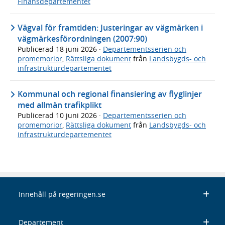
Finansdepartementet
Vägval för framtiden: Justeringar av vägmärken i
vägmärkesförordningen (2007:90)
Publicerad
18 juni 2026
·
Departementsserien och
promemorior
,
Rättsliga dokument
från
Landsbygds- och
infrastrukturdepartementet
Kommunal och regional finansiering av flyglinjer
med allmän trafikplikt
Publicerad
10 juni 2026
·
Departementsserien och
promemorior
,
Rättsliga dokument
från
Landsbygds- och
infrastrukturdepartementet
Innehåll på regeringen.se
Departement