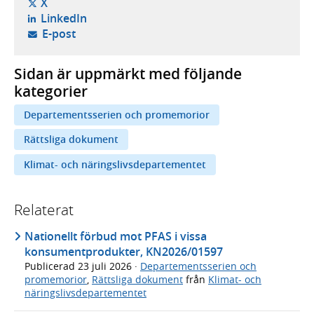
- öppnas i ny flik, extern webbplats,
X
- öppnas i ny flik, extern webbplats,
LinkedIn
- öppnar din e-postklient,
E-post
Sidan är uppmärkt med följande
kategorier
Departementsserien och promemorior
Rättsliga dokument
Klimat- och näringslivsdepartementet
Relaterat
Nationellt förbud mot PFAS i vissa
konsumentprodukter, KN2026/01597
Publicerad
23 juli 2026
·
Departementsserien och
promemorior
,
Rättsliga dokument
från
Klimat- och
näringslivsdepartementet