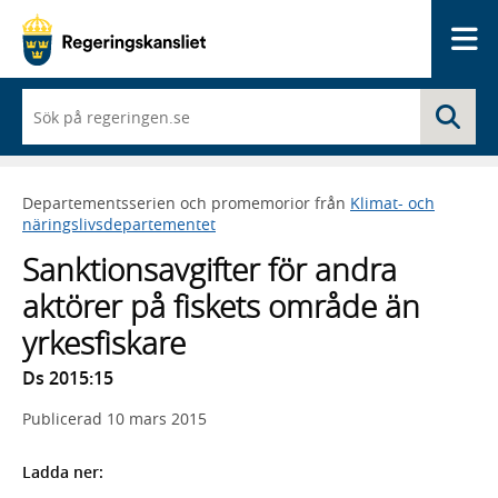
Me
När
Sö
du
börjar
skriva
så
Departementsserien och promemorior från
Klimat- och
framträder
näringslivsdepartementet
en
lista
Sanktionsavgifter för andra
med
sökförslag
aktörer på fiskets område än
yrkesfiskare
Ds 2015:15
Publicerad
10 mars 2015
Ladda ner: