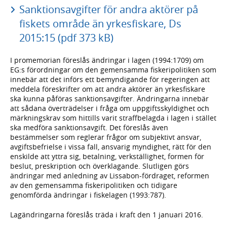
Sanktionsavgifter för andra aktörer på
fiskets område än yrkesfiskare, Ds
2015:15 (pdf 373 kB)
I promemorian föreslås ändringar i lagen (1994:1709) om
EG:s förordningar om den gemensamma fiskeripolitiken som
innebär att det införs ett bemyndigande för regeringen att
meddela föreskrifter om att andra aktörer än yrkesfiskare
ska kunna påföras sanktionsavgifter. Ändringarna innebär
att sådana överträdelser i fråga om uppgiftsskyldighet och
märkningskrav som hittills varit straffbelagda i lagen i stället
ska medföra sanktionsavgift. Det föreslås även
bestämmelser som reglerar frågor om subjektivt ansvar,
avgiftsbefrielse i vissa fall, ansvarig myndighet, rätt för den
enskilde att yttra sig, betalning, verkställighet, formen för
beslut, preskription och överklagande. Slutligen görs
ändringar med anledning av Lissabon-fördraget, reformen
av den gemensamma fiskeripolitiken och tidigare
genomförda ändringar i fiskelagen (1993:787).
Lagändringarna föreslås träda i kraft den 1 januari 2016.