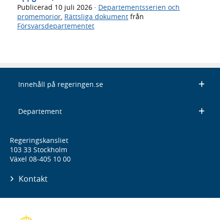
Publicerad
10 juli 2026
·
Departementsserien och
promemorior
,
Rättsliga dokument
från
Försvarsdepartementet
Innehåll på regeringen.se
Departement
Regeringskansliet
103 33 Stockholm
Växel 08-405 10 00
Kontakt