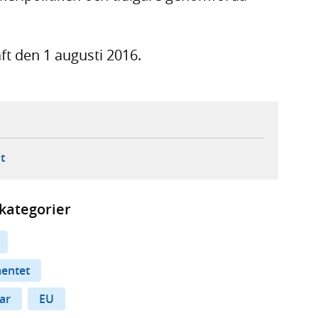
ft den 1 augusti 2016.
ebbplats,
ern webbplats,
 ny flik, extern webbplats,
- öppnar din e-postklient,
t
kategorier
mentet
ar
EU