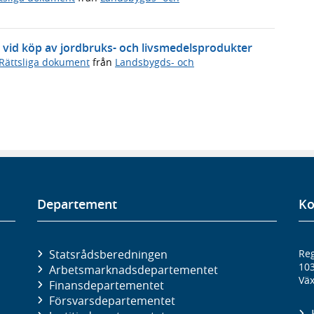
 vid köp av jordbruks- och livsmedelsprodukter
Rättsliga dokument
från
Landsbygds- och
Departement
Ko
Statsrådsberedningen
Reg
10
Arbetsmarknads­departementet
Väx
Finans­departementet
Försvars­departementet