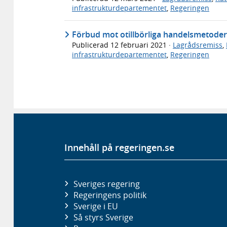
infrastrukturdepartementet
,
Regeringen
Förbud mot otillbörliga handelsmetoder
Publicerad
12 februari 2021
·
Lagrådsremiss
,
infrastrukturdepartementet
,
Regeringen
Innehåll på regeringen.se
Sveriges regering
Regeringens politik
Sverige i EU
Så styrs Sverige