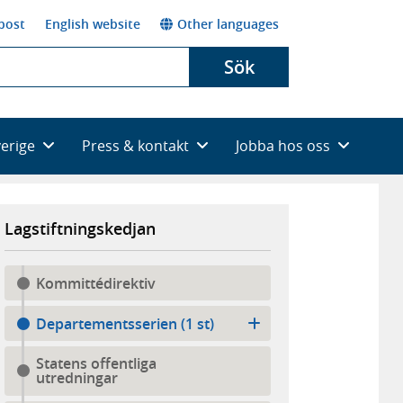
post
English website
Other languages
Sök
verige
Press & kontakt
Jobba hos oss
Lagstiftningskedjan
Kommittédirektiv
Departementsserien (1 st)
Statens offentliga
utredningar