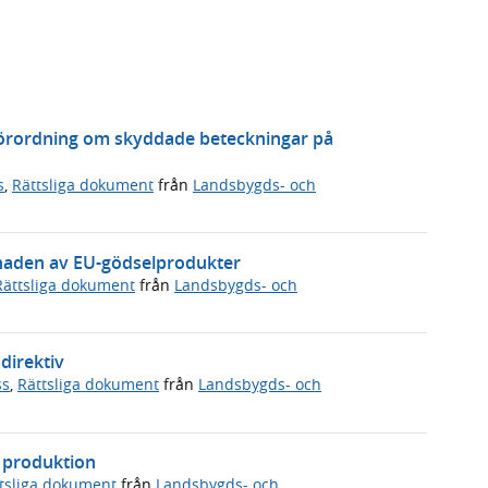
 förordning om skyddade beteckningar på
s
,
Rättsliga dokument
från
Landsbygds- och
knaden av EU-gödselprodukter
Rättsliga dokument
från
Landsbygds- och
direktiv
ss
,
Rättsliga dokument
från
Landsbygds- och
k produktion
tsliga dokument
från
Landsbygds- och