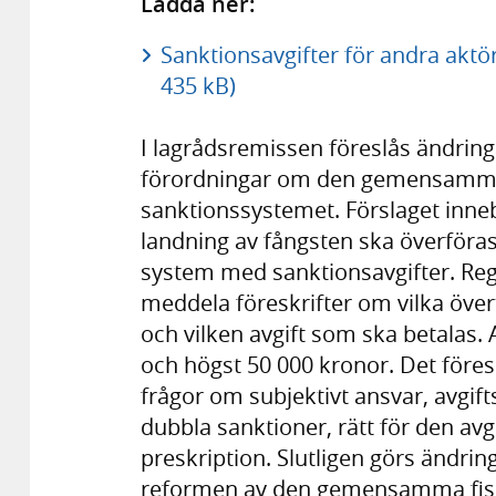
Ladda ner:
Sanktionsavgifter för andra aktö
435 kB)
I lagrådsremissen föreslås ändring
förordningar om den gemensamma fis
sanktionssystemet. Förslaget inneb
landning av fångsten ska överföras f
system med sanktionsavgifter. Reg
meddela föreskrifter om vilka övert
och vilken avgift som ska betalas. 
och högst 50 000 kronor. Det före
frågor om subjektivt ansvar, avgifts
dubbla sanktioner, rätt för den avgi
preskription. Slutligen görs ändri
reformen av den gemensamma fiske