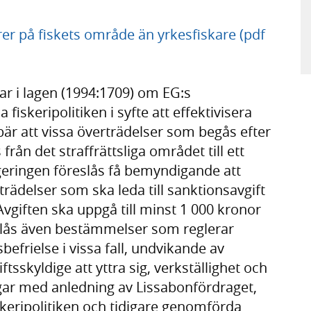
rer på fiskets område än yrkesfiskare (pdf
ar i lagen (1994:1709) om EG:s
keripolitiken i syfte att effektivisera
är att vissa överträdelser som begås efter
rån det straffrättsliga området till ett
eringen föreslås få bemyndigande att
rädelser som ska leda till sanktionsavgift
Avgiften ska uppgå till minst 1 000 kronor
slås även bestämmelser som reglerar
befrielse i vissa fall, undvikande av
ftsskyldige att yttra sig, verkställighet och
ngar med anledning av Lissabonfördraget,
ripolitiken och tidigare genomförda