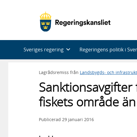
Huvudnavigering
Sveriges regering
Regeringens politik i Sve
Lagrådsremiss från
Landsbygds- och infrastru
Sanktionsavgifter 
fiskets område än
Publicerad
29 januari 2016