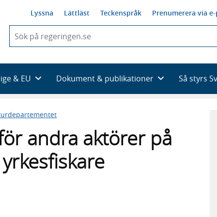
Lyssna
Lättläst
Teckenspråk
Prenumerera via e-
När
du
börjar
skriva
så
rige & EU
Dokument & publikationer
Så styrs S
framträder
en
lista
kturdepartementet
med
sökförslag
för andra aktörer på
 yrkesfiskare