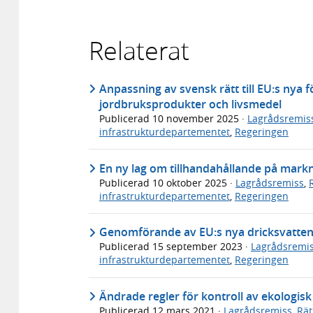
Relaterat
Anpassning av svensk rätt till EU:s nya
jordbruksprodukter och livsmedel
Publicerad
10 november 2025
·
Lagrådsremis
infrastrukturdepartementet
,
Regeringen
En ny lag om tillhandahållande på mar
Publicerad
10 oktober 2025
·
Lagrådsremiss
,
infrastrukturdepartementet
,
Regeringen
Genomförande av EU:s nya dricksvatten
Publicerad
15 september 2023
·
Lagrådsremi
infrastrukturdepartementet
,
Regeringen
Ändrade regler för kontroll av ekologis
Publicerad
12 mars 2021
·
Lagrådsremiss
,
Rät