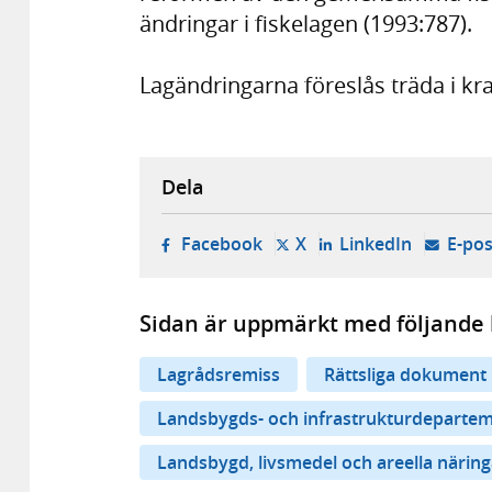
ändringar i fiskelagen (1993:787).
Lagändringarna föreslås träda i kra
Dela
- öppnas i ny flik, extern w
- öppnas i ny flik, ext
- öppnas i
Facebook
X
LinkedIn
E-pos
Sidan är uppmärkt med följande 
Lagrådsremiss
Rättsliga dokument
Landsbygds- och infrastrukturdeparte
Landsbygd, livsmedel och areella näring