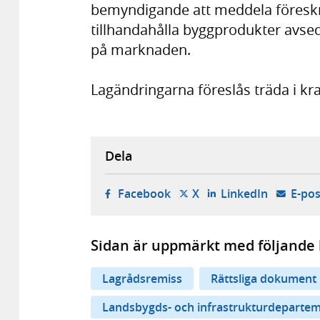
bemyndigande att meddela föreskrif
tillhandahålla byggprodukter avse
på marknaden.
Lagändringarna föreslås träda i kr
Dela
- öppnas i ny flik, extern w
- öppnas i ny flik, ext
- öppnas i
Facebook
X
LinkedIn
E-pos
Sidan är uppmärkt med följande 
Lagrådsremiss
Rättsliga dokument
Landsbygds- och infrastrukturdeparte