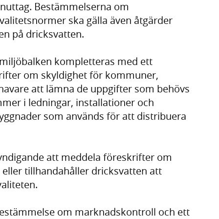
ttenuttag. Bestämmelserna om
kvalitetsnormer ska gälla även åtgärder
en på dricksvatten.
miljöbalken kompletteras med ett
ifter om skyldighet för kommuner,
shavare att lämna de uppgifter som behövs
er i ledningar, installationer och
 byggnader som används för att distribuera
myndigande att meddela föreskrifter om
ller tillhandahåller dricksvatten att
aliteten.
 bestämmelse om marknadskontroll och ett