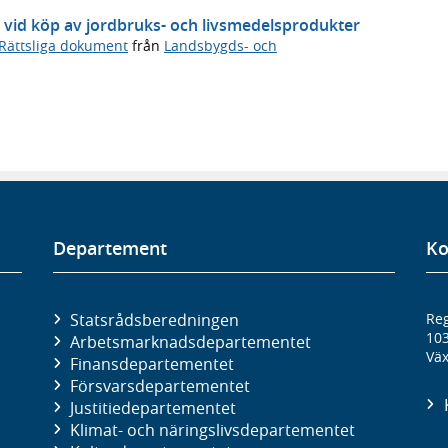
 vid köp av jordbruks- och livsmedelsprodukter
Rättsliga dokument
från
Landsbygds- och
Departement
Ko
Statsrådsberedningen
Reg
10
Arbetsmarknads­departementet
Väx
Finans­departementet
Försvars­departementet
Justitie­departementet
Klimat- och näringslivs­departementet