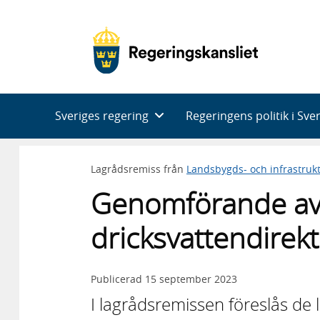
Huvudnavigering
Sveriges regering
Regeringens politik i Sve
Lagrådsremiss från
Landsbygds- och infrastru
Genomförande av
dricksvattendirekt
Publicerad
15 september 2023
I lagrådsremissen föreslås de