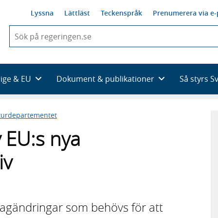
Lyssna
Lättläst
Teckenspråk
Prenumerera via e-
När
du
börjar
skriva
så
rige & EU
Dokument & publikationer
Så styrs S
framträder
en
lista
kturdepartementet
med
sökförslag
 EU:s nya
iv
 lagändringar som behövs för att