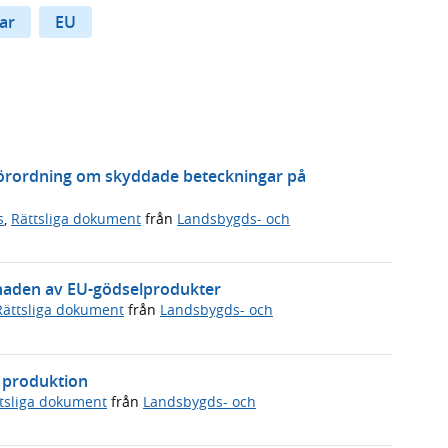
ar
EU
 förordning om skyddade beteckningar på
s
,
Rättsliga dokument
från
Landsbygds- och
knaden av EU-gödselprodukter
Rättsliga dokument
från
Landsbygds- och
k produktion
tsliga dokument
från
Landsbygds- och