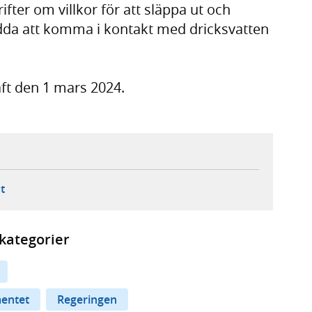
ter om villkor för att släppa ut och
dda att komma i kontakt med dricksvatten
aft den 1 mars 2024.
ebbplats,
ern webbplats,
 ny flik, extern webbplats,
- öppnar din e-postklient,
t
kategorier
mentet
Regeringen