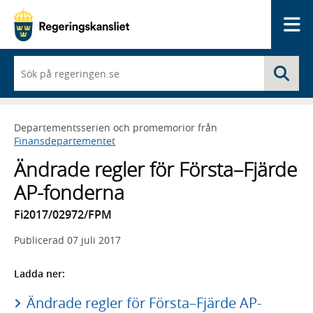
Me
När
Sö
du
börjar
skriva
så
Departementsserien och promemorior från
framträder
Finansdepartementet
en
lista
Ändrade regler för Första–Fjärde
med
sökförslag
AP-fonderna
Fi2017/02972/FPM
Publicerad
07 juli 2017
Ladda ner:
Ändrade regler för Första–Fjärde AP-