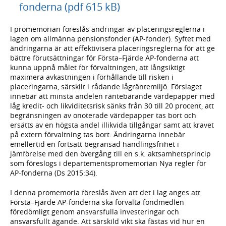
fonderna (pdf 615 kB)
I promemorian föreslås ändringar av placeringsreglerna i
lagen om allmänna pensionsfonder (AP-fonder). Syftet med
ändringarna är att effektivisera placeringsreglerna för att ge
bättre förutsättningar för Första–Fjärde AP-fonderna att
kunna uppnå målet för förvaltningen, att långsiktigt
maximera avkastningen i förhållande till risken i
placeringarna, särskilt i rådande lågräntemiljö. Förslaget
innebär att minsta andelen räntebärande värdepapper med
låg kredit- och likviditetsrisk sänks från 30 till 20 procent, att
begränsningen av onoterade värdepapper tas bort och
ersätts av en högsta andel illikvida tillgångar samt att kravet
på extern förvaltning tas bort. Ändringarna innebär
emellertid en fortsatt begränsad handlingsfrihet i
jämförelse med den övergång till en s.k. aktsamhetsprincip
som föreslogs i departementspromemorian Nya regler för
AP-fonderna (Ds 2015:34).
I denna promemoria föreslås även att det i lag anges att
Första–Fjärde AP-fonderna ska förvalta fondmedlen
föredömligt genom ansvarsfulla investeringar och
ansvarsfullt ägande. Att särskild vikt ska fästas vid hur en