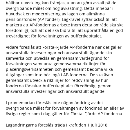
hållbar utveckling kan främjas, utan att göra avkall på det
övergripande målet om hög avkastning. Detta innebär i
huvudsak en modernisering av lagen om allmänna
pensionsfonder (AP-fonder). Lagkravet syftar också till att
markera att AP-fondernas arbete inom detta område ska ske
föredömligt, och att det ska bidra till att upprätthålla en god
trovärdighet för förvaltningen av buffertkapitalet.
Vidare föreslås att Första–Fjärde AP-fonderna när det gäller
ansvarsfulla investeringar och ansvarsfullt ägande ska
samverka och utveckla en gemensam värdegrund för
förvaltningen samt anta gemensamma riktlinjer för
placeringsverksamheten och gemensamt bedöma vilka
tillgångar som inte bör ingå i AP-fonderna. De ska även
gemensamt utveckla riktlinjer för redovisning av hur
fonderna förvaltar buffertkapitalet föredömligt genom
ansvarsfulla investeringar och ansvarsfullt ägande.
I promemorian föreslås inte någon ändring av det
övergripande målet för förvaltningen av fondmedlen eller av
övriga regler som i dag gäller för Första–Fjärde AP-fonderna.
Lagändringarna föreslås träda i kraft den 1 juli 2018.