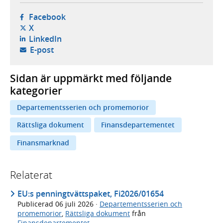
- öppnas i ny flik, extern webbplats,
Facebook
- öppnas i ny flik, extern webbplats,
X
- öppnas i ny flik, extern webbplats,
LinkedIn
- öppnar din e-postklient,
E-post
Sidan är uppmärkt med följande
kategorier
Departementsserien och promemorior
Rättsliga dokument
Finansdepartementet
Finansmarknad
Relaterat
EU:s penningtvättspaket, Fi2026/01654
Publicerad
06 juli 2026
·
Departementsserien och
promemorior
,
Rättsliga dokument
från
Finansdepartementet