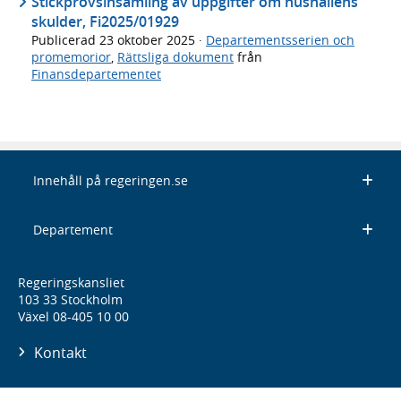
Stickprovsinsamling av uppgifter om hushållens
skulder, Fi2025/01929
Publicerad
23 oktober 2025
·
Departementsserien och
promemorior
,
Rättsliga dokument
från
Finansdepartementet
Innehåll på regeringen.se
Departement
Regeringskansliet
103 33 Stockholm
Växel 08-405 10 00
Kontakt