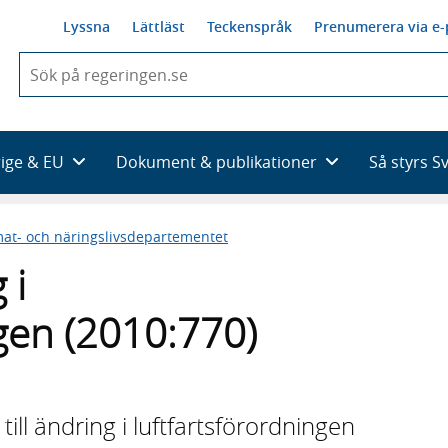
Lyssna
Lättläst
Teckenspråk
Prenumerera via e-
När
du
börjar
skriva
så
rige & EU
Dokument & publikationer
Så styrs S
framträder
en
lista
mat- och näringslivsdepartementet
med
sökförslag
 i
ngen (2010:770)
ill ändring i luftfartsförordningen