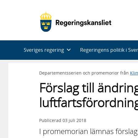
Huvudnavigering
Sveriges regering
Regeringens politik i Sve
Departementsserien och promemorior från
Kli
Förslag till ändring
luftfartsförordni
Publicerad
03 juli 2018
I promemorian lämnas förslag t