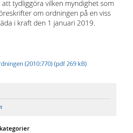
ll att tydliggöra vilken myndighet som
öreskrifter om ordningen på en viss
räda i kraft den 1 januari 2019.
rordningen (2010:770) (pdf 269 kB)
ebbplats,
ern webbplats,
 ny flik, extern webbplats,
- öppnar din e-postklient,
t
kategorier