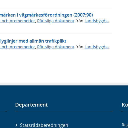
ägmärken i vägmärkesförordningen (2007:90)
n och promemorior
,
Rättsliga dokument
från
Landsbygds-
yglinjer med allmän trafikplikt
n och promemorior
,
Rättsliga dokument
från
Landsbygds-
Departement
Ko
Statsrådsberedningen
Reg