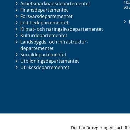
10
Arbetsmarknads­departementet
Väx
Finans­departementet
Försvars­departementet
Justitie­departementet
Klimat- och näringslivs­departementet
Kultur­departementet
Landsbygds- och infrastruktur­
departementet
Social­departementet
Utbildnings­departementet
Utrikes­departementet
Det här är regeringens och 