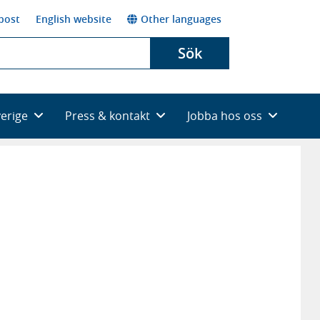
post
English website
Other languages
Sök
verige
Press & kontakt
Jobba hos oss