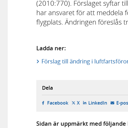
(2010:770). Förslaget syftar ti
har ansvaret för att meddela f
flygplats. Ändringen föreslås t
Ladda ner:
Förslag till ändring i luftfartsfö
Dela
- öppnas i ny flik, extern w
- öppnas i ny flik, ext
- öppnas i
Facebook
X
LinkedIn
E-pos
Sidan är uppmärkt med följande 