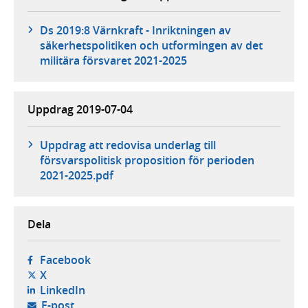
Ds 2019:8 Värnkraft - Inriktningen av
säkerhetspolitiken och utformingen av det
militära försvaret 2021-2025
Uppdrag 2019-07-04
Uppdrag att redovisa underlag till
försvarspolitisk proposition för perioden
2021-2025.pdf
Dela
- öppnas i ny flik, extern webbplats,
Facebook
- öppnas i ny flik, extern webbplats,
X
- öppnas i ny flik, extern webbplats,
LinkedIn
- öppnar din e-postklient,
E-post