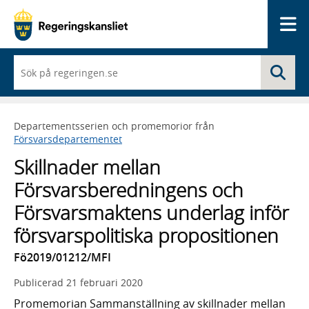
Me
När
Sö
du
börjar
skriva
så
Departementsserien och promemorior från
framträder
Försvarsdepartementet
en
lista
Skillnader mellan
med
sökförslag
Försvarsberedningens och
Försvarsmaktens underlag inför
försvarspolitiska propositionen
Fö2019/01212/MFI
Publicerad
21 februari 2020
Promemorian Sammanställning av skillnader mellan