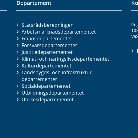
Departement
Ko
Statsrådsberedningen
Reg
10
Arbetsmarknads­departementet
Väx
Finans­departementet
Försvars­departementet
Justitie­departementet
Klimat- och näringslivs­departementet
Kultur­departementet
Landsbygds- och infrastruktur­
departementet
Social­departementet
Utbildnings­departementet
Utrikes­departementet