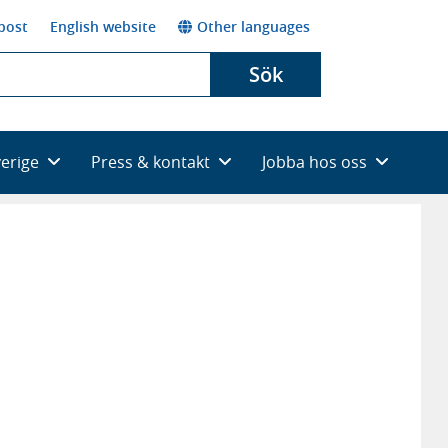
post
English website
Other languages
Sök
verige
Press & kontakt
Jobba hos oss