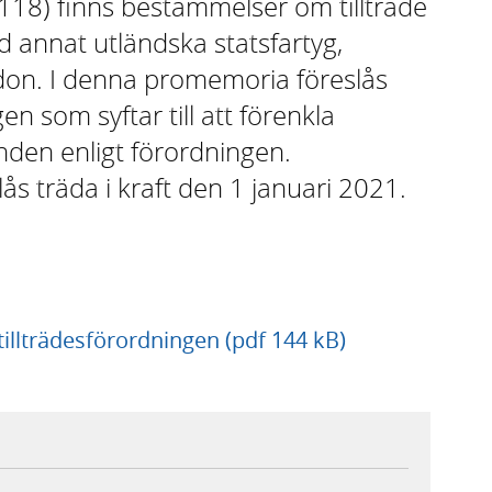
:118) finns bestämmelser om tillträde
and annat utländska statsfartyg,
ordon. I denna promemoria föreslås
en som syftar till att förenkla
nden enligt förordningen.
ås träda i kraft den 1 januari 2021.
illträdesförordningen (pdf 144 kB)