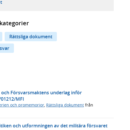
ebbplats,
ern webbplats,
 ny flik, extern webbplats,
- öppnar din e-postklient,
t
kategorier
Rättsliga dokument
rsvar
s och Försvarsmaktens underlag inför
9/01212/MFI
rien och promemorior
,
Rättsliga dokument
från
itiken och utformningen av det militära försvaret