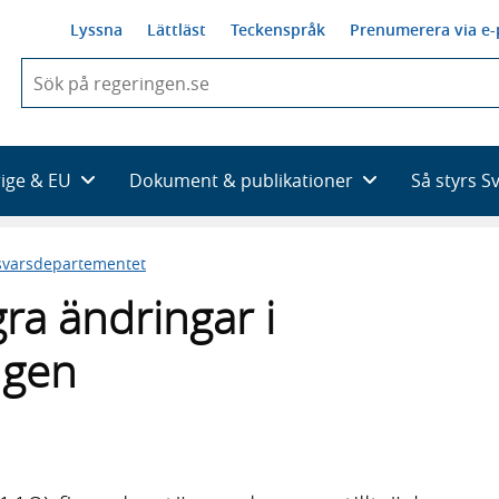
Lyssna
Lättläst
Teckenspråk
Prenumerera via e-
När
du
börjar
skriva
så
rige & EU
Dokument & publikationer
Så styrs S
framträder
en
lista
svarsdepartementet
med
sökförslag
a ändringar i
ngen