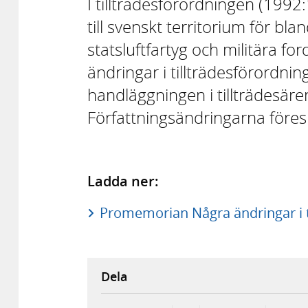
I tillträdesförordningen (1992
till svenskt territorium för bl
statsluftfartyg och militära f
ändringar i tillträdesförordning
handläggningen i tillträdesäre
Författningsändringarna föresl
Ladda ner:
Promemorian Några ändringar i t
Dela