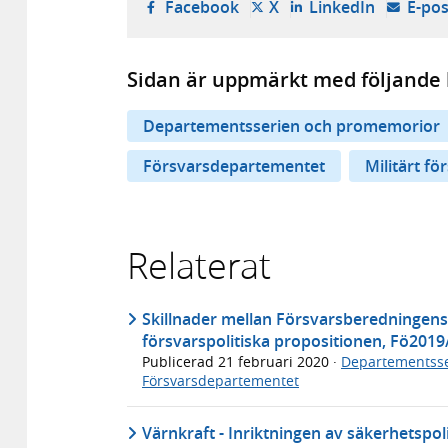
- öppnas i ny flik, extern w
- öppnas i ny flik, ext
- öppnas i
Facebook
X
LinkedIn
E-pos
Sidan är uppmärkt med följande 
Departementsserien och promemorior
Försvarsdepartementet
Militärt fö
Relaterat
Skillnader mellan Försvarsberedningen
försvarspolitiska propositionen, Fö201
Publicerad
21 februari 2020
·
Departementsse
Försvarsdepartementet
Värnkraft - Inriktningen av säkerhetspol