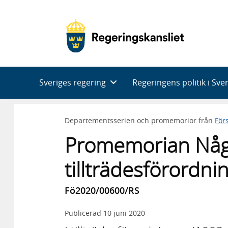
Huvudnavigering
Sveriges regering
Regeringens politik i Sve
Departementsserien och promemorior från
För
Promemorian Någr
tillträdesförordni
Fö2020/00600/RS
Publicerad
10 juni 2020