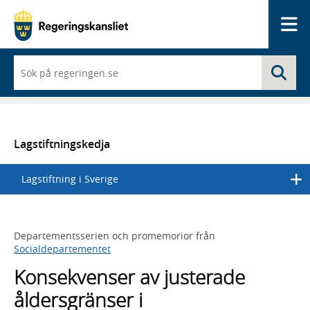
Me
När
Sö
du
börjar
skriva
så
framträder
en
Lagstiftningskedja
lista
med
Lagstiftning i Sverige
sökförslag
Departementsserien och promemorior från
Socialdepartementet
Konsekvenser av justerade
åldersgränser i