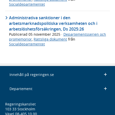
Socialdepartementet
Administrativa sanktioner i den
arbetsmarknadspolitiska verksamheten och i
arbetslöshetsförsäkringen, Ds 2025:26
Publicerad
05 november 2025
·
Departementsserien och
promemorior
,
Rättsliga dokument
från
Socialdepartementet
Innehåll på regeringen.se
Departement
Regeringskansliet
103 33 Stockholm
Växel 08-405 10 00