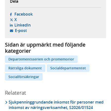
Dela
- öppnas i ny flik, extern webbplats,
Facebook
- öppnas i ny flik, extern webbplats,
X
- öppnas i ny flik, extern webbplats,
LinkedIn
- öppnar din e-postklient,
E-post
Sidan är uppmärkt med följande
kategorier
Departementsserien och promemorior
Rättsliga dokument
Socialdepartementet
Socialförsäkringar
Relaterat
Sjukpenninggrundande inkomst för personer med
inkomst av näringsverksamhet, S2026/01524