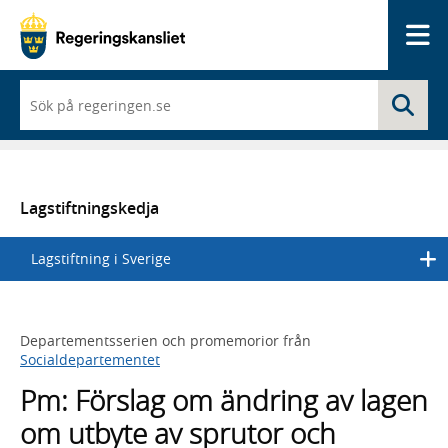
Me
När
Sö
du
börjar
skriva
så
framträder
en
Lagstiftningskedja
lista
med
Lagstiftning i Sverige
sökförslag
Departementsserien och promemorior från
Socialdepartementet
Pm: Förslag om ändring av lagen
om utbyte av sprutor och