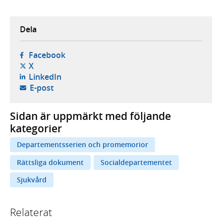
Dela
- öppnas i ny flik, extern webbplats,
Facebook
- öppnas i ny flik, extern webbplats,
X
- öppnas i ny flik, extern webbplats,
LinkedIn
- öppnar din e-postklient,
E-post
Sidan är uppmärkt med följande
kategorier
Departementsserien och promemorior
Rättsliga dokument
Socialdepartementet
Sjukvård
Relaterat