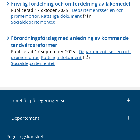
Frivillig fördelning och omfördelning av läkemedel
Publicerad
17 oktober 2025
·
Departementsserien och
promemorior
,
Rättsliga dokument
från
Socialdepartementet
Förordningsförslag med anledning av kommande
tandvårdsreformer
Publicerad
17 september 2025
·
Departementsserien och
promemorior
,
Rättsliga dokument
från
Socialdepartementet
Innehåll på regeringen.se
Departement
Regeringskansliet