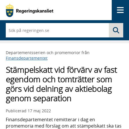
Me
När
Sö
du
börjar
skriva
så
Departementsserien och promemorior från
framträder
Finansdepartementet
en
lista
Stämpelskatt vid förvärv av fast
med
sökförslag
egendom och tomträtter som
görs vid delning av aktiebolag
genom separation
Publicerad
17 maj 2022
Finansdepartementet remitterar i dag en
promemoria med förslag om att stämpelskatt ska tas