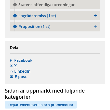
Statens offentliga utredningar
Lagrådsremiss (1 st)
Proposition (1 st)
Dela
- öppnas i ny flik, extern webbplats,
Facebook
- öppnas i ny flik, extern webbplats,
X
- öppnas i ny flik, extern webbplats,
LinkedIn
- öppnar din e-postklient,
E-post
Sidan är uppmärkt med följande
kategorier
Departementsserien och promemorior