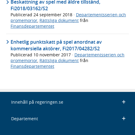
Beskattning av spel med äldre tillstånd,
Fi2018/03162/S2
Publicerad
24 september 2018
·
Departementsserien och
promemorior
,
Rättsliga dokument
från
Finansdepartementet
Enhetlig punktskatt på spel anordnat av
kommersiella aktörer, Fi2017/04282/S2
Publicerad
10 november 2017
·
Departementsserien och
promemorior
,
Rättsliga dokument
från
Finansdepartementet
Innehåll på regeringen.se
Departement