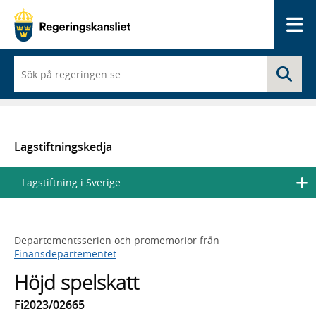
Me
När
Sö
du
börjar
skriva
så
framträder
en
Lagstiftningskedja
lista
med
Lagstiftning i Sverige
sökförslag
Departementsserien och promemorior från
Finansdepartementet
Höjd spelskatt
Fi2023/02665