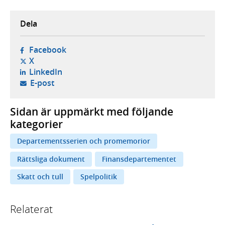
Dela
- öppnas i ny flik, extern webbplats,
Facebook
- öppnas i ny flik, extern webbplats,
X
- öppnas i ny flik, extern webbplats,
LinkedIn
- öppnar din e-postklient,
E-post
Sidan är uppmärkt med följande
kategorier
Departementsserien och promemorior
Rättsliga dokument
Finansdepartementet
Skatt och tull
Spelpolitik
Relaterat