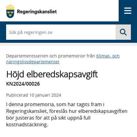
Me
När
Sö
du
börjar
skriva
så
Departementsserien och promemorior från
Klimat- och
framträder
näringslivsdepartementet
en
lista
Höjd elberedskapsavgift
med
sökförslag
KN2024/00026
Publicerad
10 januari 2024
I denna promemoria, som har tagits fram i
Regeringskansliet, föreslås hur elberedskapsavgiften
bör justeras för att på sikt uppnå full
kostnadstäckning.