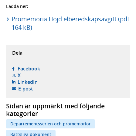
Ladda ner:
Promemoria Höjd elberedskapsavgift (pdf
164 kB)
Dela
- öppnas i ny flik, extern webbplats,
Facebook
- öppnas i ny flik, extern webbplats,
X
- öppnas i ny flik, extern webbplats,
LinkedIn
- öppnar din e-postklient,
E-post
Sidan är uppmärkt med följande
kategorier
Departementsserien och promemorior
Rättsliga dokument