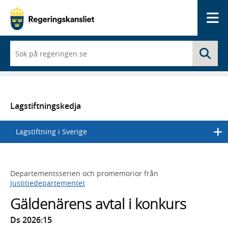
Me
När
Sö
du
börjar
skriva
så
framträder
en
Lagstiftningskedja
lista
med
Lagstiftning i Sverige
sökförslag
Departementsserien och promemorior från
Justitiedepartementet
Gäldenärens avtal i konkurs
Ds 2026:15