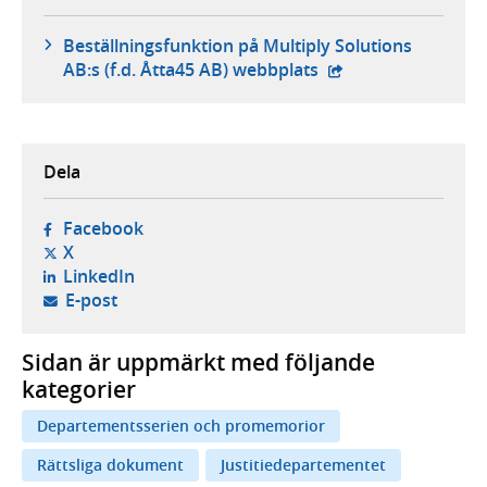
Beställningsfunktion på Multiply Solutions
- extern webbplats,
AB:s (f.d. Åtta45 AB) webbplats
Dela
- öppnas i ny flik, extern webbplats,
Facebook
- öppnas i ny flik, extern webbplats,
X
- öppnas i ny flik, extern webbplats,
LinkedIn
- öppnar din e-postklient,
E-post
Sidan är uppmärkt med följande
kategorier
Departementsserien och promemorior
Rättsliga dokument
Justitiedepartementet