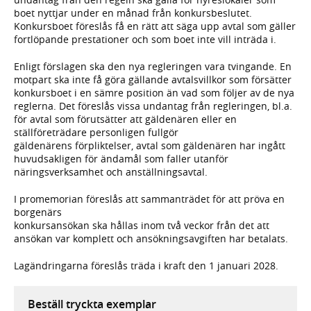
boet nyttjar under en månad från konkursbeslutet.
Konkursboet föreslås få en rätt att säga upp avtal som gäller
fortlöpande prestationer och som boet inte vill inträda i.
Enligt förslagen ska den nya regleringen vara tvingande. En
motpart ska inte få göra gällande avtalsvillkor som försätter
konkursboet i en sämre position än vad som följer av de nya
reglerna. Det föreslås vissa undantag från regleringen, bl.a.
för avtal som förutsätter att gäldenären eller en
ställföreträdare personligen fullgör
gäldenärens förpliktelser, avtal som gäldenären har ingått
huvudsakligen för ändamål som faller utanför
näringsverksamhet och anställningsavtal.
I promemorian föreslås att sammanträdet för att pröva en
borgenärs
konkursansökan ska hållas inom två veckor från det att
ansökan var komplett och ansökningsavgiften har betalats.
Lagändringarna föreslås träda i kraft den 1 januari 2028.
Beställ tryckta exemplar