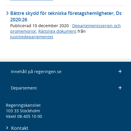
Bättre skydd för tekniska företags­hemligheter, Ds
2020:26
Publicerad
10 december 2020
·
Departementsserien och
promemorior
,
Rättsliga dokument
från
Justitiedepartementet
Innehåll på regeringen.se
Departement
Regeringskansliet
103 33 Stockholm
Växel 08-405 10 00
Kontakt