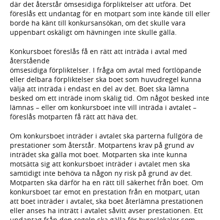
där det återstår ömsesidiga förpliktelser att utföra. Det
föreslås ett undantag för en motpart som inte kände till eller
borde ha känt till konkursansökan, om det skulle vara
uppenbart oskäligt om hävningen inte skulle gälla.
Konkursboet föreslås få en rätt att inträda i avtal med
återstående
ömsesidiga förpliktelser. I fråga om avtal med fortlöpande
eller delbara förpliktelser ska boet som huvudregel kunna
välja att inträda i endast en del av det. Boet ska lämna
besked om ett inträde inom skälig tid. Om något besked inte
lämnas – eller om konkursboet inte vill inträda i avtalet –
föreslås motparten få rätt att häva det.
Om konkursboet inträder i avtalet ska parterna fullgöra de
prestationer som återstår. Motpartens krav på grund av
inträdet ska gälla mot boet. Motparten ska inte kunna
motsätta sig att konkursboet inträder i avtalet men ska
samtidigt inte behöva ta någon ny risk på grund av det.
Motparten ska därför ha en rätt till säkerhet från boet. Om
konkursboet tar emot en prestation från en motpart, utan
att boet inträder i avtalet, ska boet återlämna prestationen
eller anses ha inträtt i avtalet såvitt avser prestationen. Ett
undantag från den regeln ska gälla för hyreslokaler som