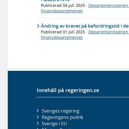
Publicerad
04 juli 2025
·
Departementsserien
Finansdepartementet
Ändring av kravet på befordringstid i 
Publicerad
01 juli 2025
·
Departementsserien
Finansdepartementet
Innehåll på regeringen.se
Sveriges regering
Regeringens politik
Sverige i EU