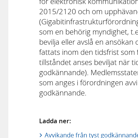
för elektronisk kommunikation
2015/2120 och om upphävand
(Gigabitinfrastrukturförordning
som en behörig myndighet, t.e
bevilja eller avslå en ansökan 
fattats inom den tidsfrist som 
tillståndet anses beviljat när ti
godkännande). Medlemsstatern
som anges i förordningen avv
godkännande.
Ladda ner:
Avvikande från tyst godkännande