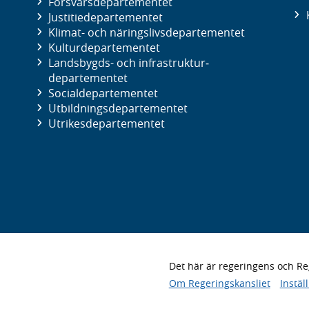
Försvars­departementet
Justitie­departementet
Klimat- och näringslivs­departementet
Kultur­departementet
Landsbygds- och infrastruktur­
departementet
Social­departementet
Utbildnings­departementet
Utrikes­departementet
Det här är regeringens och 
Om Regeringskansliet
Instäl