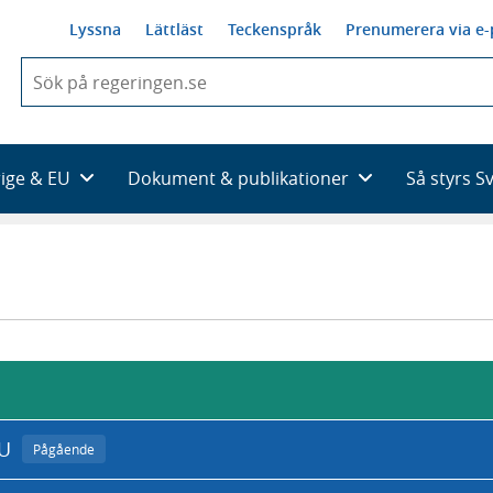
Lyssna
Lättläst
Teckenspråk
Prenumerera via e-
När
du
börjar
skriva
så
rige & EU
Dokument & publikationer
Så styrs S
framträder
en
lista
med
sökförslag
EU
Pågående