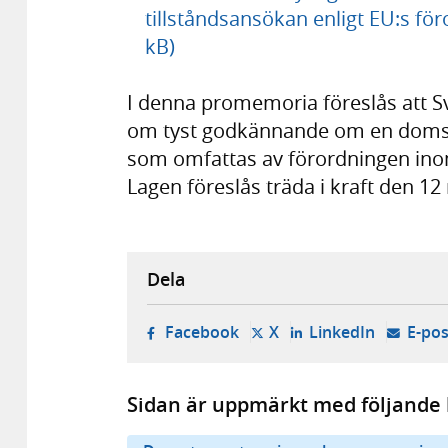
tillståndsansökan enligt EU:s för
kB)
I denna promemoria föreslås att S
om tyst godkännande om en domsto
som omfattas av förordningen inom
Lagen föreslås träda i kraft den 12
Dela
- öppnas i ny flik, extern w
- öppnas i ny flik, ext
- öppnas i
Facebook
X
LinkedIn
E-pos
Sidan är uppmärkt med följande 