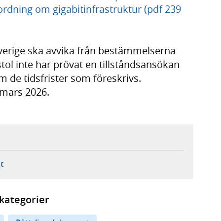
ordning om gigabitinfrastruktur (pdf 239
verige ska avvika från bestämmelserna
l inte har prövat en tillståndsansökan
 de tidsfrister som föreskrivs.
 mars 2026.
ebbplats,
ern webbplats,
 ny flik, extern webbplats,
- öppnar din e-postklient,
t
kategorier