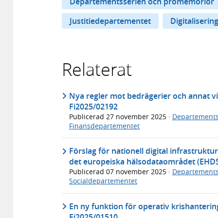
Departementsserien och promemorior
Justitiedepartementet
Digitalisering
Relaterat
Nya regler mot bedrägerier och annat 
Fi2025/02192
Publicerad
27 november 2025
·
Departements
Finansdepartementet
Förslag för nationell digital infrastru
det europeiska hälsodataområdet (EHD
Publicerad
07 november 2025
·
Departements
Socialdepartementet
En ny funktion för operativ krishantering 
Fi2025/01510