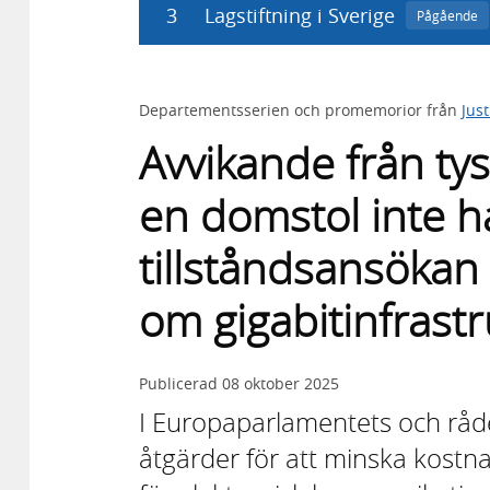
3
Lagstiftning i Sverige
Pågående
Departementsserien och promemorior från
Jus
Avvikande från t
en domstol inte h
tillståndsansökan 
om gigabitinfrast
Publicerad
08 oktober 2025
I Europaparlamentets och råd
åtgärder för att minska kostn