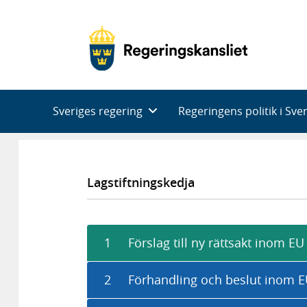
Huvudnavigering
Sveriges regering
Regeringens politik i Sve
Lagstiftningskedja
1
Förslag till ny rättsakt inom EU
2
Förhandling och beslut inom 