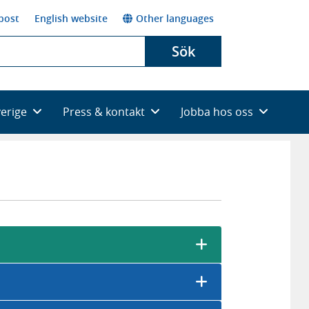
post
English website
Other languages
Sök
verige
Press & kontakt
Jobba hos oss