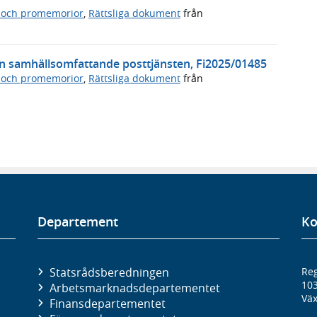
 och promemorior
,
Rättsliga dokument
från
den samhällsomfattande posttjänsten, Fi2025/01485
 och promemorior
,
Rättsliga dokument
från
Departement
Ko
Statsrådsberedningen
Reg
10
Arbetsmarknads­departementet
Väx
Finans­departementet