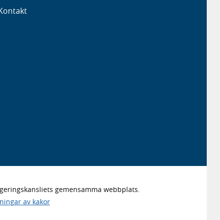
Kontakt
Regeringskansliets gemensamma webbplats.
lningar av kakor