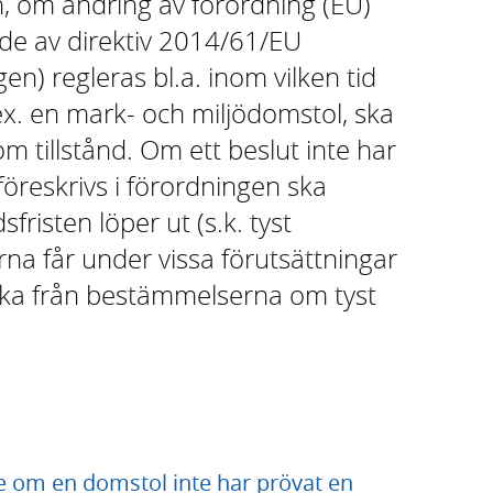
, om ändring av förordning (EU)
e av direktiv 2014/61/EU
en) regleras bl.a. inom vilken tid
x. en mark- och miljödomstol, ska
om tillstånd. Om ett beslut inte har
föreskrivs i förordningen ska
dsfristen löper ut (s.k. tyst
a får under vissa förutsättningar
ika från bestämmelserna om tyst
 om en domstol inte har prövat en