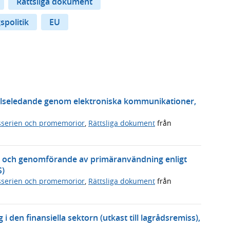
Rättsliga dokument
spolitik
EU
vilseledande genom elektroniska kommunikationer,
serien och promemorior
,
Rättsliga dokument
från
ktur och genomförande av primäranvändning enligt
S)
serien och promemorior
,
Rättsliga dokument
från
i den finansiella sektorn (utkast till lagrådsremiss),