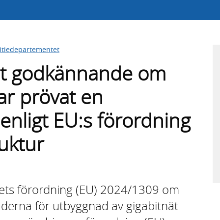
titiedepartementet
yst godkännande om
ar prövat en
enligt EU:s förordning
ruktur
ets förordning (EU) 2024/1309 om
aderna för utbyggnad av gigabitnät