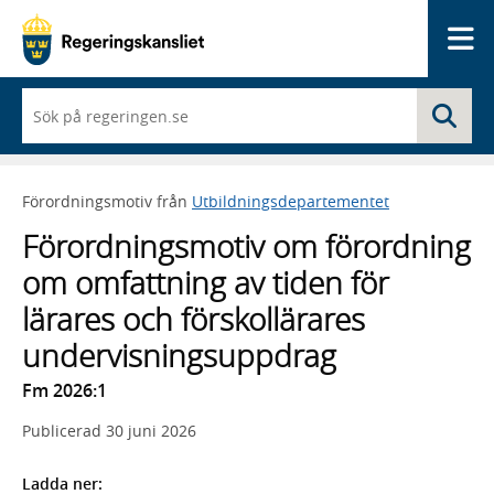
Me
När
Sö
du
börjar
skriva
så
Förordningsmotiv från
Utbildningsdepartementet
framträder
en
Förordningsmotiv om förordning
lista
med
om omfattning av tiden för
sökförslag
lärares och förskollärares
undervisningsuppdrag
Fm 2026:1
Publicerad
30 juni 2026
Ladda ner: