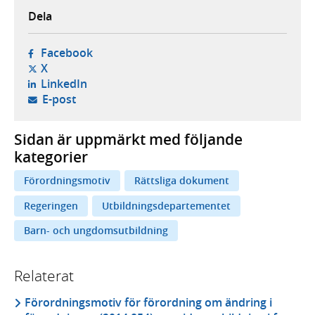
Dela
- öppnas i ny flik, extern webbplats,
Facebook
- öppnas i ny flik, extern webbplats,
X
- öppnas i ny flik, extern webbplats,
LinkedIn
- öppnar din e-postklient,
E-post
Sidan är uppmärkt med följande
kategorier
Förordningsmotiv
Rättsliga dokument
Regeringen
Utbildningsdepartementet
Barn- och ungdomsutbildning
Relaterat
Förordningsmotiv för förordning om ändring i