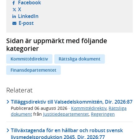
- öppnas i ny flik, extern webbplats,
Facebook
- öppnas i ny flik, extern webbplats,
X
- öppnas i ny flik, extern webbplats,
LinkedIn
- öppnar din e-postklient,
E-post
Sidan är uppmärkt med följande
kategorier
Kommittédirektiv
Rättsliga dokument
Finansdepartementet
Relaterat
Tilläggsdirektiv till Valsedelskommittén, Dir. 2026:87
Publicerad
06 augusti 2026
·
Kommittédirektiv
,
Rättsliga
dokument
från
Justitiedepartementet
,
Regeringen
Tillväxtagenda för en hållbar och robust svensk
livsmedelsproduktion 2045, Dir. 2026:77