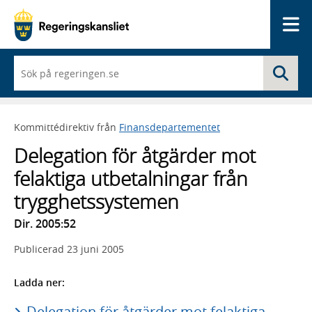
Me
När
Sö
du
börjar
skriva
så
Kommittédirektiv från
Finansdepartementet
framträder
en
Delegation för åtgärder mot
lista
med
felaktiga utbetalningar från
sökförslag
trygghetssystemen
Dir. 2005:52
Publicerad
23 juni 2005
Ladda ner:
Delegation för åtgärder mot felaktiga